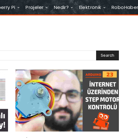
erry Pi
Projeler
Nedir?
Elektronik
RoboHabe
Search