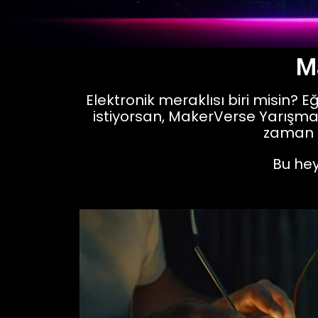
Ma
Elektronik meraklısı biri misin?
istiyorsan, MakerVerse Yarışmal
zaman d
Bu hey