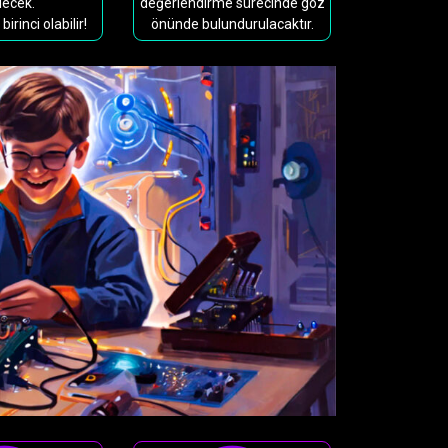
lecek.
değerlendirme sürecinde göz
irinci olabilir!
önünde bulundurulacaktır.