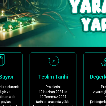
Sayısı
Teslim Tarihi
Değerl
lı elektronik
Projelerini
Pro
iştir ve
10 Haziran 2024 ile
ziyaretçi
tistan web
10 Temmuz 2024
 paylaş!
tarihleri arasında yükle.
jüri değer