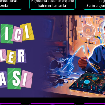
serbest bırak,
Heyecanla beklenen projenle
seçi
 zorla!.
katılımını tamamla!
Senin projen b