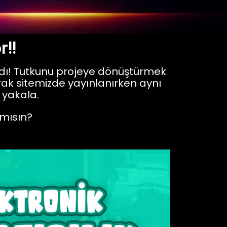
r!!
andı! Tutkunu projeye dönüştürmek
rak sitemizde yayınlanırken aynı
 yakala.
 mısın?