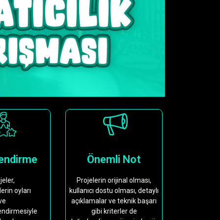
endirme
Önemli Not
jeler,
Projelerin orijinal olması,
lerin oyları
kullanıcı dostu olması, detaylı
ve
açıklamalar ve teknik başarı
lendirmesiyle
gibi kriterler de