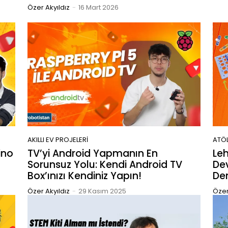
Özer Akyıldız
-
16 Mart 2026
AKILLI EV PROJELERI
ATÖ
ino
TV’yi Android Yapmanın En
Leh
Sorunsuz Yolu: Kendi Android TV
Dev
Box’ınızı Kendiniz Yapın!
De
Özer Akyıldız
-
29 Kasım 2025
Özer