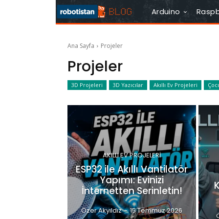
Arduino
Raspb
Ana Sayfa
Projeler
Projeler
3D Projeleri
3D Yazıcılar
Akıllı Ev Projeleri
Çocu
AKILLI EV PROJELERI
ESP32 ile Akıllı Vantilatör
Yapımı: Evinizi
İnternetten Serinletin!
Özer Akyıldız
-
15 Temmuz 2026