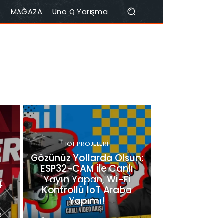
r
MAĞAZA
Uno Q Yarışma
IOT PROJELERI
Gözünüz Yollarda Olsun:
ESP32-CAM ile Canlı
t
Yayın Yapan, Wi-Fi
4
Kontrollü IoT Araba
Yapımı!
6