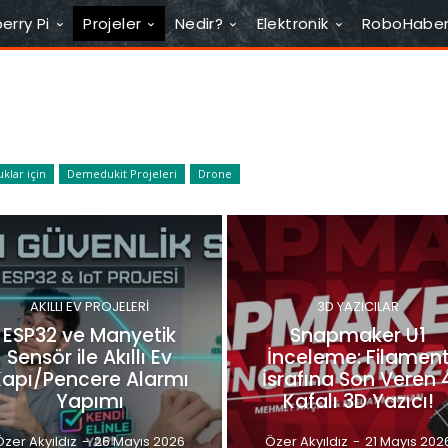
erry Pi
Projeler
Nedir?
Elektronik
RoboHabe
klar için
Demedukit Projeleri
Drone
AKILLI EV PROJELERI
3D YAZICILAR
ESP32 ve Manyetik
Snapmaker U1
Sensör ile Akıllı Ev
İnceleme: Filamen
Kapı/Pencere Alarmı
İsrafına Son Veren 
Yapımı
Kafalı 3D Yazıcı!
Özer Akyıldız
-
26 Mayıs 2026
Özer Akyıldız
-
21 Mayıs 202