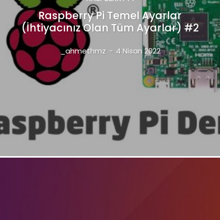
Raspberry Pi Temel Ayarlar
(İhtiyacınız Olan Tüm Ayarlar) #2
_ahmethmz
-
4 Nisan 2022