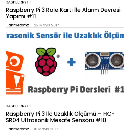
RASPBERRY PI
Raspberry Pi 3 Röle Kartı İle Alarm Devresi
Yapımı #11
_ahmethmz
-
22 Mayıs 2017
RASPBERRY PI
Raspberry Pi 3 İle Uzaklık Ölçümü – HC-
SR04 Ultrasonik Mesafe Sensörü #10
_ahmethmz
-
18 Mayıs 2017