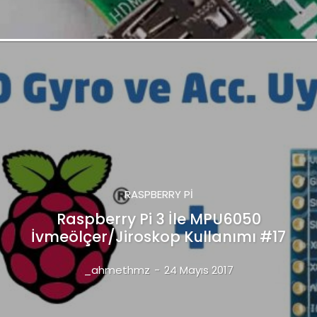
RASPBERRY PI
Raspberry Pi 3 İle MPU6050
İvmeölçer/Jiroskop Kullanımı #17
_ahmethmz
-
24 Mayıs 2017