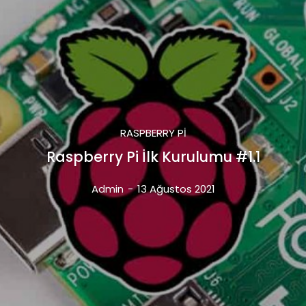
RASPBERRY PI
Raspberry Pi İlk Kurulumu #1.1
Admin
-
13 Ağustos 2021