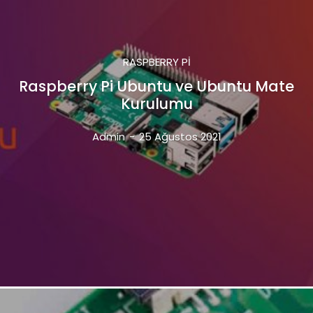
RASPBERRY PI
Raspberry Pi Ubuntu ve Ubuntu Mate
Kurulumu
Admin
-
25 Ağustos 2021