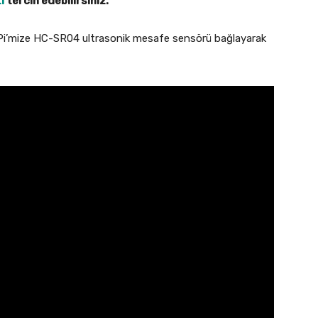
i
tercih edebilirsiniz.
y Pi’mize HC-SR04 ultrasonik mesafe sensörü bağlayarak