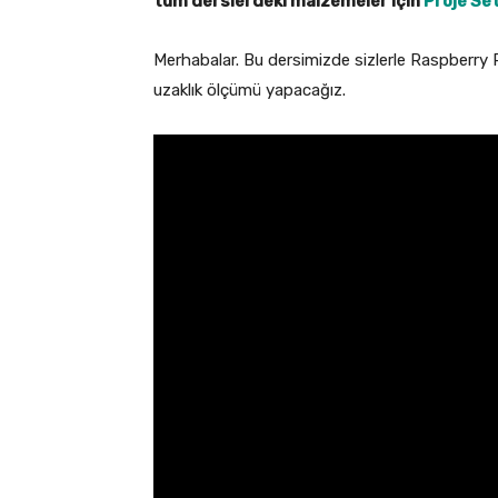
tüm derslerdeki malzemeler için
Proje Set
Merhabalar. Bu dersimizde sizlerle Raspberr
uzaklık ölçümü yapacağız.