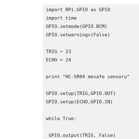
import RPi.GPIO as GPIO

import time

GPIO.setmode(GPIO.BCM)

GPIO.setwarnings(False)

TRIG = 23

ECHO = 24

print "HC-SR04 mesafe sensoru"

GPIO.setup(TRIG,GPIO.OUT)

GPIO.setup(ECHO,GPIO.IN)

while True:

 GPIO.output(TRIG, False)
