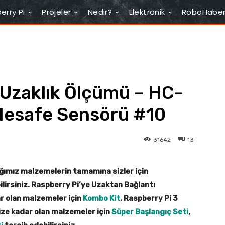
erry Pi
Projeler
Nedir?
Elektronik
RoboHabe
e Uzaklık Ölçümü – HC-
Mesafe Sensörü #10
31642
13
ağımız malzemelerin tamamına sizler için
bilirsiniz. Raspberry Pi’ye Uzaktan Bağlantı
r olan malzemeler için
Kombo Kit
, Raspberry Pi 3
mize kadar olan malzemeler için
Süper Başlangıç Seti
,