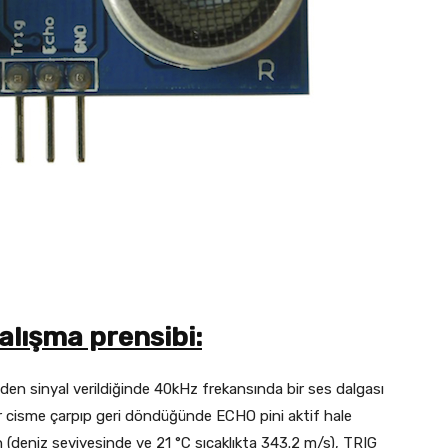
alışma prensibi:
den sinyal verildiğinde 40kHz frekansında bir ses dalgası
bir cisme çarpıp geri döndüğünde ECHO pini aktif hale
çin (deniz seviyesinde ve 21 °C sıcaklıkta 343.2 m/s), TRIG