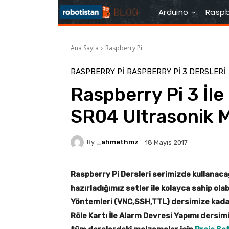
Arduino
Raspb
Ana Sayfa
Raspberry Pi
RASPBERRY PI
RASPBERRY PI 3 DERSLERI
Raspberry Pi 3 İl
SR04 Ultrasonik 
By
_ahmethmz
18 Mayıs 2017
Raspberry Pi Dersleri serimizde kullanac
hazırladığımız setler ile kolayca sahip ola
Yöntemleri (VNC,SSH,TTL) dersimize kada
Röle Kartı İle Alarm Devresi Yapımı dersi