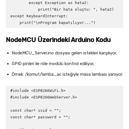
        except Exception as hata2:

            print("Bir hata oluştu: ", hata2)

except KeyboardInterrupt:

    print("\nProgram kapatılıyor...")
NodeMCU Üzerindeki Arduino Kodu
NodeMCU_Server.ino dosyası gelen istekleri karşılıyor,
GPIO pinleri ile röle modülü kontrol ediliyor,
Örnek: /komut/lamba_ac isteğiyle masa lambası yanıyor.
#include <ESP8266WiFi.h>

#include <ESP8266WebServer.h>

const char* ssid = "";

const char* password = "";
