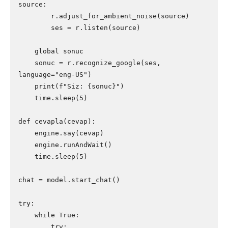
source:   

        r.adjust_for_ambient_noise(source)

        ses = r.listen(source)

    global sonuc

    sonuc = r.recognize_google(ses, 
language="eng-US")

    print(f"Siz: {sonuc}")

    time.sleep(5)

def cevapla(cevap):

    engine.say(cevap)

    engine.runAndWait()

    time.sleep(5)

chat = model.start_chat()

try:

    while True:

        try:
