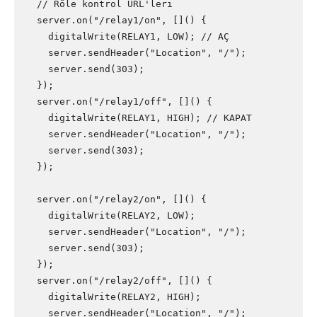
  // Röle kontrol URL'leri

  server.on("/relay1/on", []() {

    digitalWrite(RELAY1, LOW); // AÇ

    server.sendHeader("Location", "/");

    server.send(303);

  });

  server.on("/relay1/off", []() {

    digitalWrite(RELAY1, HIGH); // KAPAT

    server.sendHeader("Location", "/");

    server.send(303);

  });

  server.on("/relay2/on", []() {

    digitalWrite(RELAY2, LOW);

    server.sendHeader("Location", "/");

    server.send(303);

  });

  server.on("/relay2/off", []() {

    digitalWrite(RELAY2, HIGH);

    server.sendHeader("Location", "/");
