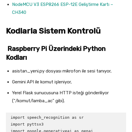
NodeMCU V3 ESP8266 ESP-12E Geliştirme Kartı –
CH340
Kodlarla Sistem Kontrolü
Raspberry Pi Üzerindeki Python
Kodları
asistan_yeni.py dosyası mikrofon ile sesi tanıyor,
Gemini API ile komut işleniyor,
Yerel Flask sunucusuna HTTP isteği gönderiliyor
(“/komut/lamba_ac” gibi).
import speech_recognition as sr     

import pyttsx3                       

import google.generativeai as genai  
