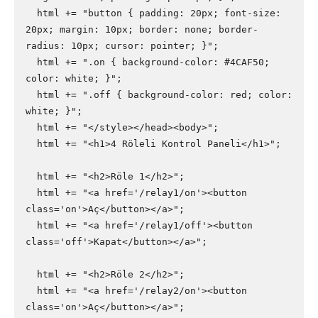
  html += "button { padding: 20px; font-size: 
20px; margin: 10px; border: none; border-
radius: 10px; cursor: pointer; }";

  html += ".on { background-color: #4CAF50; 
color: white; }";

  html += ".off { background-color: red; color: 
white; }";

  html += "</style></head><body>";

  html += "<h1>4 Röleli Kontrol Paneli</h1>";

  html += "<h2>Röle 1</h2>";

  html += "<a href='/relay1/on'><button 
class='on'>Aç</button></a>";

  html += "<a href='/relay1/off'><button 
class='off'>Kapat</button></a>";

  html += "<h2>Röle 2</h2>";

  html += "<a href='/relay2/on'><button 
class='on'>Aç</button></a>";
