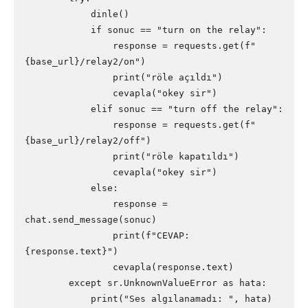
            dinle()

            if sonuc == "turn on the relay":

                response = requests.get(f"
{base_url}/relay2/on")

                print("röle açıldı")

                cevapla("okey sir")

            elif sonuc == "turn off the relay":

                response = requests.get(f"
{base_url}/relay2/off")

                print("röle kapatıldı")

                cevapla("okey sir")

            else:

                response = 
chat.send_message(sonuc)

                print(f"CEVAP: 
{response.text}")

                cevapla(response.text)

        except sr.UnknownValueError as hata:

            print("Ses algılanamadı: ", hata)
