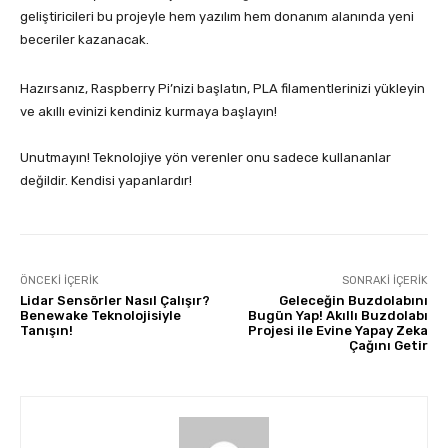
geliştiricileri bu projeyle hem yazılım hem donanım alanında yeni
beceriler kazanacak.
Hazırsanız, Raspberry Pi’nizi başlatın, PLA filamentlerinizi yükleyin
ve akıllı evinizi kendiniz kurmaya başlayın!
Unutmayın! Teknolojiye yön verenler onu sadece kullananlar
değildir. Kendisi yapanlardır!
ÖNCEKI İÇERIK
SONRAKI İÇERIK
Lidar Sensörler Nasıl Çalışır?
Geleceğin Buzdolabını
Benewake Teknolojisiyle
Bugün Yap! Akıllı Buzdolabı
Tanışın!
Projesi ile Evine Yapay Zeka
Çağını Getir