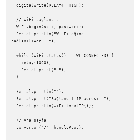
  digitalWrite(RELAY4, HIGH);

  // WiFi bağlantısı

  WiFi.begin(ssid, password);

  Serial.println("Wi-Fi ağına 
bağlanılıyor...");

  while (WiFi.status() != WL_CONNECTED) {

    delay(1000);

    Serial.print(".");

  }

  Serial.println("");

  Serial.print("Bağlandı! IP adresi: ");

  Serial.println(WiFi.localIP());

  // Ana sayfa

  server.on("/", handleRoot);
