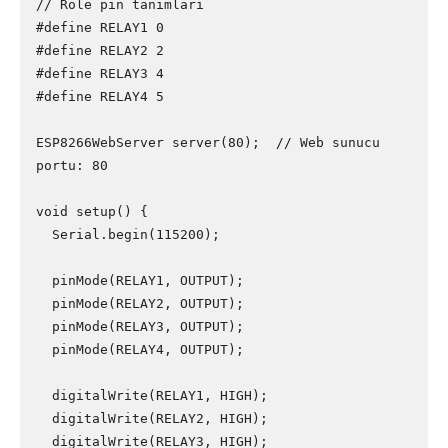
// Röle pin tanımları

#define RELAY1 0   

#define RELAY2 2   

#define RELAY3 4   

#define RELAY4 5   

ESP8266WebServer server(80);  // Web sunucu 
portu: 80

void setup() {

  Serial.begin(115200);

  pinMode(RELAY1, OUTPUT);

  pinMode(RELAY2, OUTPUT);

  pinMode(RELAY3, OUTPUT);

  pinMode(RELAY4, OUTPUT);

  digitalWrite(RELAY1, HIGH);

  digitalWrite(RELAY2, HIGH);

  digitalWrite(RELAY3, HIGH);
