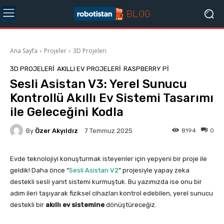
Ana Sayfa
Projeler
3D Projeleri
3D PROJELERI
AKILLI EV PROJELERI
RASPBERRY PI
Sesli Asistan V3: Yerel Sunucu
Kontrollü Akıllı Ev Sistemi Tasarımı
ile Geleceğini Kodla
By
Özer Akyıldız
8194
0
7 Temmuz 2025
Evde teknolojiyi konuşturmak isteyenler için yepyeni bir proje ile
geldik! Daha önce “
Sesli Asistan V
2
” projesiyle yapay zeka
destekli sesli yanıt sistemi kurmuştuk. Bu yazımızda ise onu bir
adım ileri taşıyarak fiziksel cihazları kontrol edebilen, yerel sunucu
destekli bir
akıllı ev sistemine
dönüştüreceğiz.