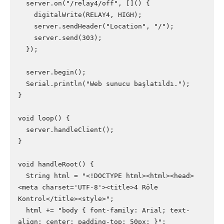
  server.on("/relay4/off", []() {

    digitalWrite(RELAY4, HIGH);

    server.sendHeader("Location", "/");

    server.send(303);

  });

  server.begin();

  Serial.println("Web sunucu başlatıldı.");

}

void loop() {

  server.handleClient();

}

void handleRoot() {

  String html = "<!DOCTYPE html><html><head>
<meta charset='UTF-8'><title>4 Röle 
Kontrol</title><style>";

  html += "body { font-family: Arial; text-
align: center; padding-top: 50px; }";
