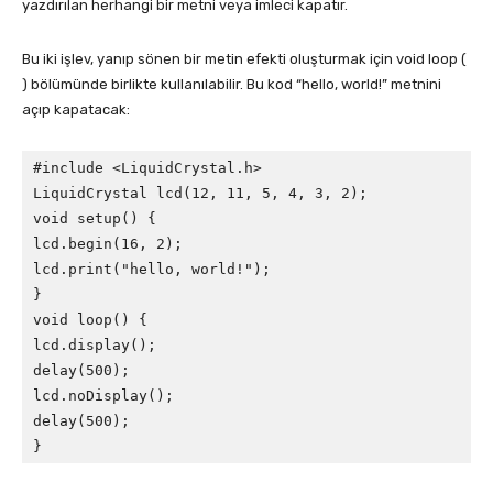
yazdırılan herhangi bir metni veya imleci kapatır.
Bu iki işlev, yanıp sönen bir metin efekti oluşturmak için void loop (
) bölümünde birlikte kullanılabilir. Bu kod “hello, world!” metnini
açıp kapatacak:
#include <LiquidCrystal.h>

LiquidCrystal lcd(12, 11, 5, 4, 3, 2);

void setup() {

lcd.begin(16, 2);

lcd.print("hello, world!");

}

void loop() {

lcd.display();

delay(500);

lcd.noDisplay();

delay(500);

}