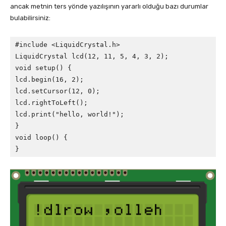
ancak metnin ters yönde yazılışının yararlı olduğu bazı durumlar
bulabilirsiniz:
#include <LiquidCrystal.h>

LiquidCrystal lcd(12, 11, 5, 4, 3, 2);

void setup() {

lcd.begin(16, 2);

lcd.setCursor(12, 0);

lcd.rightToLeft();

lcd.print("hello, world!");

}

void loop() {

}