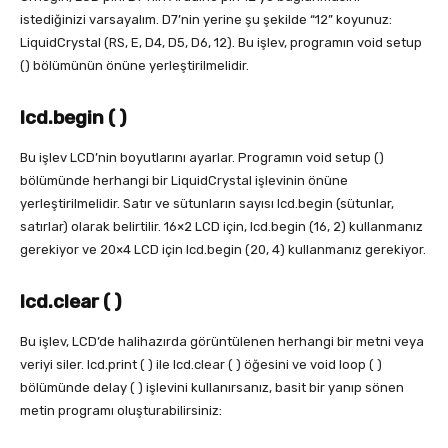
istediğinizi varsayalım. D7’nin yerine şu şekilde “12” koyunuz:
LiquidCrystal (RS, E, D4, D5, D6, 12). Bu işlev, programın void setup
() bölümünün önüne yerleştirilmelidir.
lcd.begin ( )
Bu işlev LCD’nin boyutlarını ayarlar. Programın void setup ()
bölümünde herhangi bir LiquidCrystal işlevinin önüne
yerleştirilmelidir. Satır ve sütunların sayısı lcd.begin (sütunlar,
satırlar) olarak belirtilir. 16×2 LCD için, lcd.begin (16, 2) kullanmanız
gerekiyor ve 20×4 LCD için lcd.begin (20, 4) kullanmanız gerekiyor.
lcd.clear ( )
Bu işlev, LCD’de halihazırda görüntülenen herhangi bir metni veya
veriyi siler. lcd.print ( ) ile lcd.clear ( ) öğesini ve void loop ( )
bölümünde delay ( ) işlevini kullanırsanız, basit bir yanıp sönen
metin programı oluşturabilirsiniz: