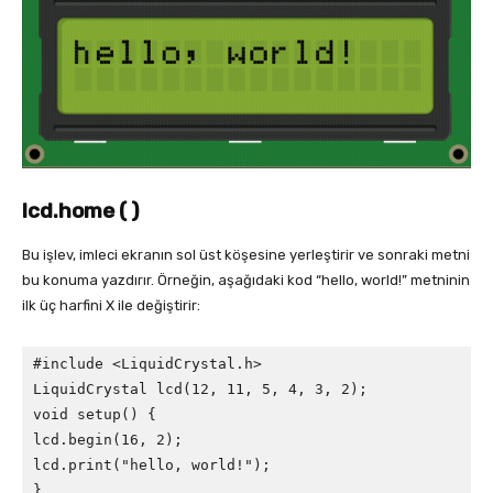
lcd.home ( )
Bu işlev, imleci ekranın sol üst köşesine yerleştirir ve sonraki metni
bu konuma yazdırır. Örneğin, aşağıdaki kod “hello, world!” metninin
ilk üç harfini X ile değiştirir:
#include <LiquidCrystal.h>

LiquidCrystal lcd(12, 11, 5, 4, 3, 2);

void setup() {

lcd.begin(16, 2);

lcd.print("hello, world!");

}
