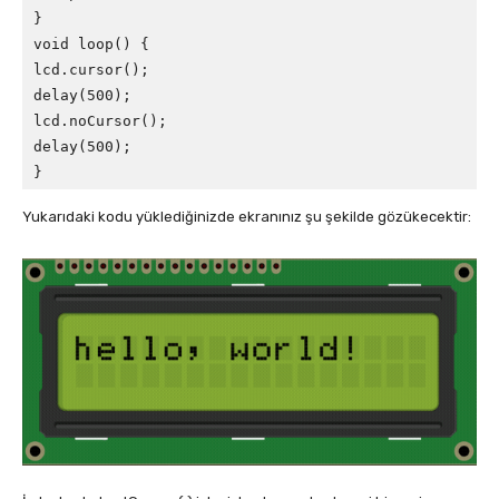
}

void loop() {

lcd.cursor();

delay(500);

lcd.noCursor();

delay(500);

}
Yukarıdaki kodu yüklediğinizde ekranınız şu şekilde gözükecektir: