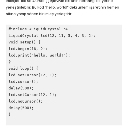
İmleçler, lcd.setCursor ( ) işleviyle ekranın herhangi bir yerine
yerleştirilebilir. Bu kod “hello, world!” deki ünlem işaretinin hemen
altına yanıp sönen bir imleç yerleştirir:
#include <LiquidCrystal.h>

LiquidCrystal lcd(12, 11, 5, 4, 3, 2);

void setup() {

lcd.begin(16, 2);

lcd.print("hello, world!");

}

void loop() {

lcd.setCursor(12, 1);

lcd.cursor();

delay(500);

lcd.setCursor(12, 1);

lcd.noCursor();

delay(500);

}
