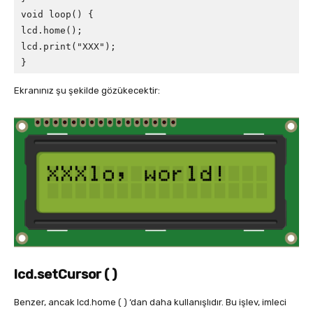
void loop() {

lcd.home();

lcd.print("XXX");

}
Ekranınız şu şekilde gözükecektir:
lcd.setCursor ( )
Benzer, ancak lcd.home ( ) ‘dan daha kullanışlıdır. Bu işlev, imleci