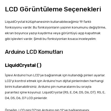
LCD Görüntüleme Seçenekleri
LiquidCrystal kütüphanesinin kullanabileceğimiz 19 farklı
fonksiyonu vardır. Bu fonksiyonların yazının konumunu değiştirme,
ekran boyunca yazıyı kaydırma veya görüntüyü açıp kapatmak
gibi işlevleri vardır. Şimdi bu fonksiyonları kısaca inceleyelim:
Arduino LCD Komutları
LiquidCrystal ( )
İşlevi Arduino’nun LCD’ye bağlanmak için kullandığı pinleri ayarlar.
LCD’yi kontrol etmek için Arduino’nun dijital pinlerinden herhangi
birini kullanabilirsiniz. Arduino pin numaralarını bu sırayla
parantez içine koyunuz: LiquidCrystal (RS, E, D4, D5, D6, D7). RS, E,
D4, D5, D6, D7 LCD pinleridir.
Örneğin, LCD pini D7’nin Arduino pin 12’ye bağlanmasını