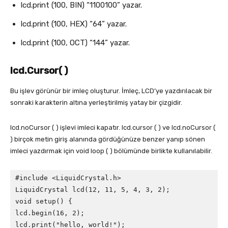
lcd.print (100, BIN) “1100100” yazar.
lcd.print (100, HEX) “64” yazar.
lcd.print (100, OCT) “144” yazar.
lcd.Cursor( )
Bu işlev görünür bir imleç oluşturur. İmleç, LCD’ye yazdırılacak bir
sonraki karakterin altına yerleştirilmiş yatay bir çizgidir.
lcd.noCursor ( ) işlevi imleci kapatır. lcd.cursor ( ) ve lcd.noCursor (
) birçok metin giriş alanında gördüğünüze benzer yanıp sönen
imleci yazdırmak için void loop ( ) bölümünde birlikte kullanılabilir.
#include <LiquidCrystal.h>

LiquidCrystal lcd(12, 11, 5, 4, 3, 2);

void setup() {

lcd.begin(16, 2);

lcd.print("hello, world!");
