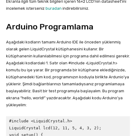
Ekranla ilgili tüm teknik bilgileri içeren 16×2 LCD’nin datasheet’ini
incelemek isterseniz
buradan
indirebilirsiniz.
Arduino Programlama
Aşağıdaki kodların tamamı Arduino IDE ile önceden yüklenmiş
olarak gelen LiquidCrystal kütüphanesini kullanır. Bir
kütüphanenin kullanılabilmesi için programa dahil edilmesi gerekir.
Aşağıdaki kodlardaki 1. Satır olan #include <LiquidCrystal.h>
komutu bu işe yarar. Bir programda bir kütüphane eklediğinizde,
kütüphanedeki tüm kod, programınızın koduyla birlikte Ardunio’ya
yüklenir. Şimdi bağlantılarınızı tamamladıysanız programlamaya
başlayabiliriz. Basit bir test programıyla başlayalım. Bu program
ekrana “hello, world!” yazdıracaktır. Aşağıdaki kodu Arduino’ya
yükleyelim:
#include <LiquidCrystal.h>

LiquidCrystal lcd(12, 11, 5, 4, 3, 2);

void setup() {
