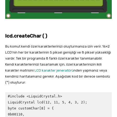
lcd.createChar ( )
Bu komut kendi özel karakterlerinizi oluşturmanıza izin verir. 16×2
LCD’nin her bir karakterinin 5 piksel genişliği ve 8 piksel yüksekliği
vardır. Tek bir programda 8 farklı özel karakter tanımlanabilir.
Kendi karakterlerinizi tasarlamak için, özel karakterinizin ikili
karakter matrisini
LCD karakter jeneratörü
nden yapmanız veya
kendiniz haritalamanız gerekir. Aşağıdaki kod bir derece sembolü
(°) oluşturur:
#include <LiquidCrystal.h>

LiquidCrystal lcd(12, 11, 5, 4, 3, 2);

byte customChar[8] = {

0b00110,
