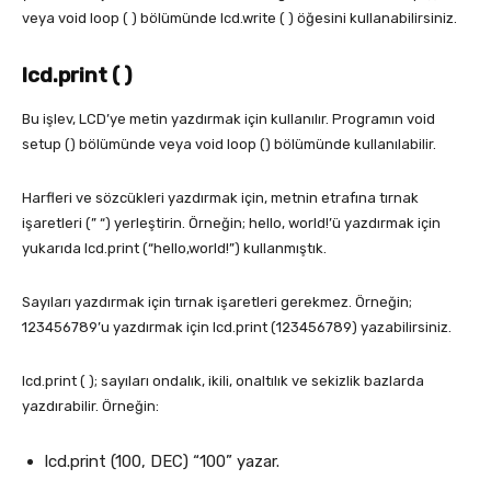
veya void loop ( ) bölümünde lcd.write ( ) öğesini kullanabilirsiniz.
lcd.print ( )
Bu işlev, LCD’ye metin yazdırmak için kullanılır. Programın void
setup () bölümünde veya void loop () bölümünde kullanılabilir.
Harfleri ve sözcükleri yazdırmak için, metnin etrafına tırnak
işaretleri (” “) yerleştirin. Örneğin; hello, world!’ü yazdırmak için
yukarıda lcd.print (“hello,world!”) kullanmıştık.
Sayıları yazdırmak için tırnak işaretleri gerekmez. Örneğin;
123456789’u yazdırmak için lcd.print (123456789) yazabilirsiniz.
lcd.print ( ); sayıları ondalık, ikili, onaltılık ve sekizlik bazlarda
yazdırabilir. Örneğin:
lcd.print (100, DEC) “100” yazar.