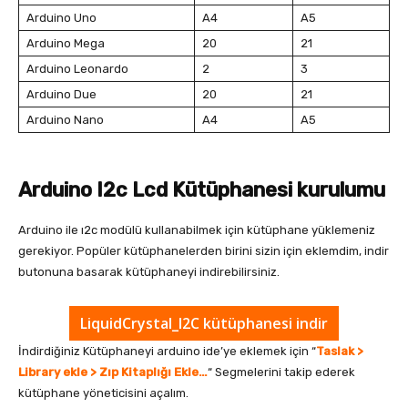
Arduino Uno
A4
A5
Arduino Mega
20
21
Arduino Leonardo
2
3
Arduino Due
20
21
Arduino Nano
A4
A5
Arduino I2c Lcd Kütüphanesi kurulumu
Arduino ile ı2c modülü kullanabilmek için kütüphane yüklemeniz
gerekiyor. Popüler kütüphanelerden birini sizin için eklemdim, indir
butonuna basarak kütüphaneyi indirebilirsiniz.
LiquidCrystal_I2C kütüphanesi indir
İndirdiğiniz Kütüphaneyi arduino ide’ye eklemek için “
Taslak >
Library ekle > Zıp Kitaplığı Ekle…
“ Segmelerini takip ederek
kütüphane yöneticisini açalım.