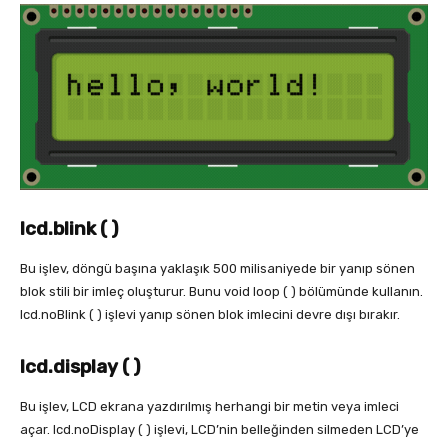
lcd.blink ( )
Bu işlev, döngü başına yaklaşık 500 milisaniyede bir yanıp sönen
blok stili bir imleç oluşturur. Bunu void loop ( ) bölümünde kullanın.
lcd.noBlink ( ) işlevi yanıp sönen blok imlecini devre dışı bırakır.
lcd.display ( )
Bu işlev, LCD ekrana yazdırılmış herhangi bir metin veya imleci
açar. lcd.noDisplay ( ) işlevi, LCD’nin belleğinden silmeden LCD’ye