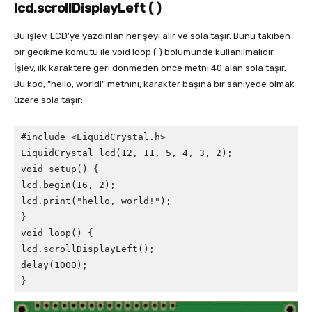
lcd.scrollDisplayLeft ( )
Bu işlev, LCD’ye yazdırılan her şeyi alır ve sola taşır. Bunu takiben
bir gecikme komutu ile void loop ( ) bölümünde kullanılmalıdır.
İşlev, ilk karaktere geri dönmeden önce metni 40 alan sola taşır.
Bu kod, “hello, world!” metnini, karakter başına bir saniyede olmak
üzere sola taşır:
#include <LiquidCrystal.h>

LiquidCrystal lcd(12, 11, 5, 4, 3, 2);

void setup() {

lcd.begin(16, 2);

lcd.print("hello, world!");

}

void loop() {

lcd.scrollDisplayLeft();

delay(1000);

}