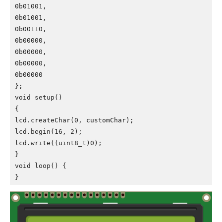
0b01001,

0b01001,

0b00110,

0b00000,

0b00000,

0b00000,

0b00000

};

void setup()

{

lcd.createChar(0, customChar);

lcd.begin(16, 2);

lcd.write((uint8_t)0);

}

void loop() {

}