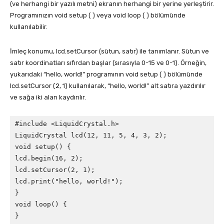
(ve herhangi bir yazılı metni) ekranın herhangi bir yerine yerleştirir.
Programınızın void setup ( ) veya void loop ( ) bölümünde
kullanılabilir.
İmleç konumu, lcd.setCursor (sütun, satır) ile tanımlanır. Sütun ve
satır koordinatları sıfırdan başlar (sırasıyla 0-15 ve 0-1). Örneğin,
yukarıdaki “hello, world!” programının void setup ( ) bölümünde
lcd.setCursor (2, 1) kullanılarak, “hello, world!” alt satıra yazdırılır
ve sağa iki alan kaydırılır.
#include <LiquidCrystal.h>

LiquidCrystal lcd(12, 11, 5, 4, 3, 2);

void setup() {

lcd.begin(16, 2);

lcd.setCursor(2, 1);

lcd.print("hello, world!");

}

void loop() {

}
