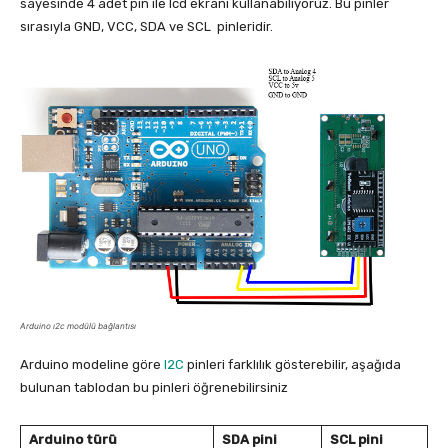
sayesinde 4 adet pin ile lcd ekranı kullanabiliyoruz. Bu pinler
sırasıyla GND, VCC, SDA ve SCL pinleridir.
Arduino ı2c modülü bağlantısı
Arduino modeline göre
I2C
pinleri farklılık gösterebilir, aşağıda
bulunan tablodan bu pinleri öğrenebilirsiniz
Arduino türü
SDA pini
SCL pini