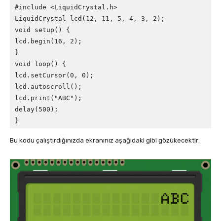
#include <LiquidCrystal.h>

LiquidCrystal lcd(12, 11, 5, 4, 3, 2);

void setup() {

lcd.begin(16, 2);

}

void loop() {

lcd.setCursor(0, 0);

lcd.autoscroll();

lcd.print("ABC");

delay(500);

}
Bu kodu çalıştırdığınızda ekranınız aşağıdaki gibi gözükecektir: