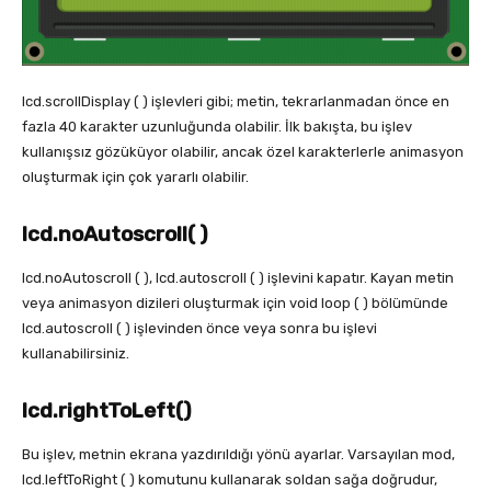
lcd.scrollDisplay ( ) işlevleri gibi; metin, tekrarlanmadan önce en
fazla 40 karakter uzunluğunda olabilir. İlk bakışta, bu işlev
kullanışsız gözüküyor olabilir, ancak özel karakterlerle animasyon
oluşturmak için çok yararlı olabilir.
lcd.noAutoscroll( )
lcd.noAutoscroll ( ), lcd.autoscroll ( ) işlevini kapatır. Kayan metin
veya animasyon dizileri oluşturmak için void loop ( ) bölümünde
lcd.autoscroll ( ) işlevinden önce veya sonra bu işlevi
kullanabilirsiniz.
lcd.rightToLeft()
Bu işlev, metnin ekrana yazdırıldığı yönü ayarlar. Varsayılan mod,
lcd.leftToRight ( ) komutunu kullanarak soldan sağa doğrudur,