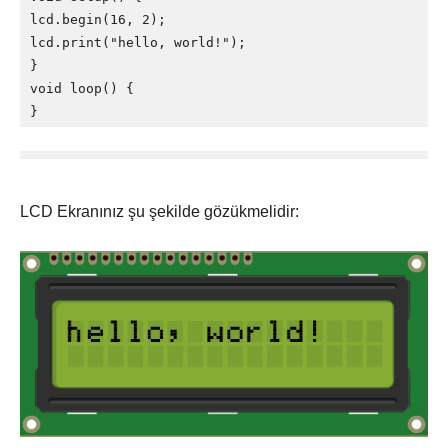
lcd.begin(16, 2);

lcd.print("hello, world!");

}

void loop() {

}
LCD Ekranınız şu şekilde gözükmelidir: