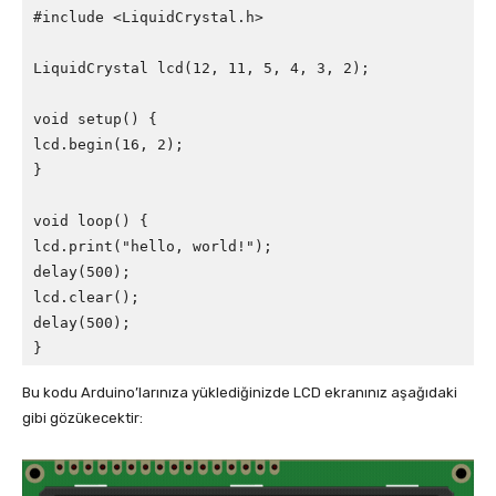
#include <LiquidCrystal.h>

LiquidCrystal lcd(12, 11, 5, 4, 3, 2);

void setup() {

lcd.begin(16, 2);

}

void loop() {

lcd.print("hello, world!");

delay(500);

lcd.clear();

delay(500);

}
Bu kodu Arduino’larınıza yüklediğinizde LCD ekranınız aşağıdaki
gibi gözükecektir: