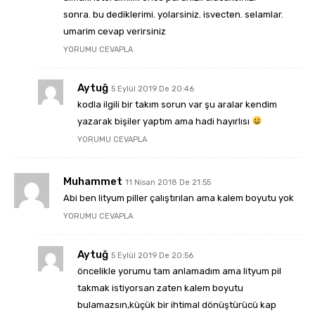
sonra. bu dediklerimi. yolarsiniz. isvecten. selamlar.
umarim cevap verirsiniz
YORUMU CEVAPLA
Aytuğ
5 Eylül 2019 De 20:46
kodla ilgili bir takım sorun var şu aralar kendim
yazarak bişiler yaptım ama hadi hayırlısı
YORUMU CEVAPLA
Muhammet
11 Nisan 2018 De 21:55
Abi ben lityum piller çalıştırılan ama kalem boyutu yok
YORUMU CEVAPLA
Aytuğ
5 Eylül 2019 De 20:56
öncelikle yorumu tam anlamadım ama lityum pil
takmak istiyorsan zaten kalem boyutu
bulamazsın,küçük bir ihtimal dönüştürücü kap