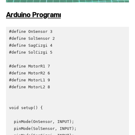
Arduino Programı
#define OnSensor 3

#define SolSensor 2

#define SagCizgi 4

#define SolCizgi 5

#define MotorR1 7

#define MotorR2 6

#define MotorL1 9

#define MotorL2 8

void setup() {

  pinMode(OnSensor, INPUT);

  pinMode(SolSensor, INPUT);
