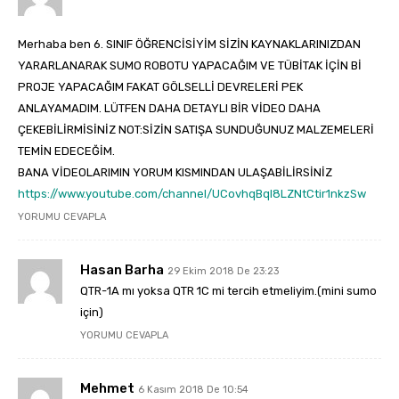
Merhaba ben 6. SINIF ÖĞRENCİSİYİM SİZİN KAYNAKLARINIZDAN
YARARLANARAK SUMO ROBOTU YAPACAĞIM VE TÜBİTAK İÇİN Bİ
PROJE YAPACAĞIM FAKAT GÖLSELLİ DEVRELERİ PEK
ANLAYAMADIM. LÜTFEN DAHA DETAYLI BİR VİDEO DAHA
ÇEKEBİLİRMİSİNİZ NOT:SİZİN SATIŞA SUNDUĞUNUZ MALZEMELERİ
TEMİN EDECEĞİM.
BANA VİDEOLARIMIN YORUM KISMINDAN ULAŞABİLİRSİNİZ
https://www.youtube.com/channel/UCovhqBql8LZNtCtir1nkzSw
YORUMU CEVAPLA
Hasan Barha
29 Ekim 2018 De 23:23
QTR-1A mı yoksa QTR 1C mi tercih etmeliyim.(mini sumo
için)
YORUMU CEVAPLA
Mehmet
6 Kasım 2018 De 10:54