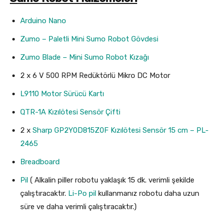
Arduino Nano
Zumo – Paletli Mini Sumo Robot Gövdesi
Zumo Blade – Mini Sumo Robot Kızağı
2 x 6 V 500 RPM Redüktörlü Mikro DC Motor
L9110 Motor Sürücü Kartı
QTR-1A Kızılötesi Sensör Çifti
2 x
Sharp GP2Y0D815Z0F Kızılötesi Sensör 15 cm – PL-
2465
Breadboard
Pil
( Alkalin piller robotu yaklaşık 15 dk. verimli şekilde
çalıştıracaktır.
Li-Po pil
kullanmanız robotu daha uzun
süre ve daha verimli çalıştıracaktır.)