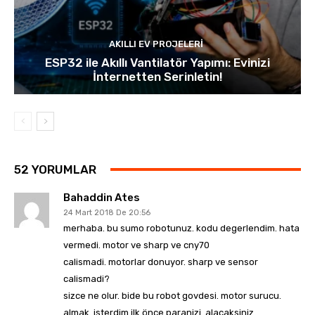
AKILLI EV PROJELERI
ESP32 ile Akıllı Vantilatör Yapımı: Evinizi
İnternetten Serinletin!
52 YORUMLAR
Bahaddin Ates
24 Mart 2018 De 20:56
merhaba. bu sumo robotunuz. kodu degerlendim. hata
vermedi. motor ve sharp ve cny70
calismadi. motorlar donuyor. sharp ve sensor
calismadi?
sizce ne olur. bide bu robot govdesi. motor surucu.
almak. isterdim.ilk önce paranizi. alacaksiniz.