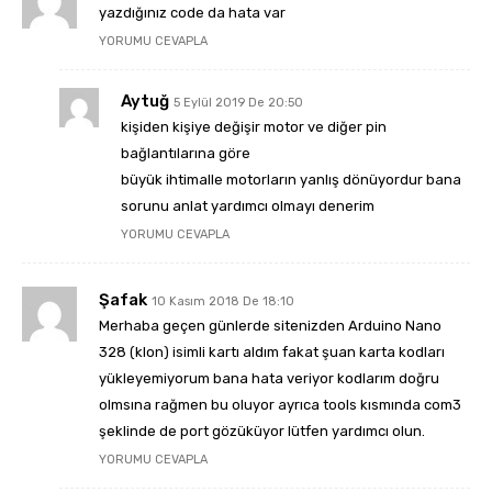
yazdığınız code da hata var
YORUMU CEVAPLA
Aytuğ
5 Eylül 2019 De 20:50
kişiden kişiye değişir motor ve diğer pin
bağlantılarına göre
büyük ihtimalle motorların yanlış dönüyordur bana
sorunu anlat yardımcı olmayı denerim
YORUMU CEVAPLA
Şafak
10 Kasım 2018 De 18:10
Merhaba geçen günlerde sitenizden Arduino Nano
328 (klon) isimli kartı aldım fakat şuan karta kodları
yükleyemiyorum bana hata veriyor kodlarım doğru
olmsına rağmen bu oluyor ayrıca tools kısmında com3
şeklinde de port gözüküyor lütfen yardımcı olun.
YORUMU CEVAPLA