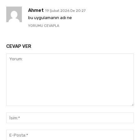
Ahmet
19 Şubat 2026 De 20:27
bu uygulamanın adı ne
YORUMU CEVAPLA
CEVAP VER
Yorum:
İsi
E-
Pos