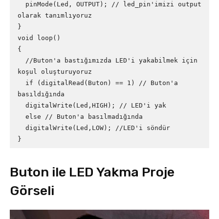
  pinMode(Led, OUTPUT); // led_pin'imizi output 
olarak tanımlıyoruz

}

void loop()

{

  //Buton'a bastığımızda LED'i yakabilmek için 
koşul oluşturuyoruz

  if (digitalRead(Buton) == 1) // Buton'a 
basıldığında

  digitalWrite(Led,HIGH); // LED'i yak

  else // Buton'a basılmadığında

  digitalWrite(Led,LOW); //LED'i söndür

}
Buton ile LED Yakma Proje
Görseli