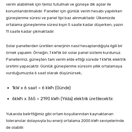
verim alabilmek için temiz tutulmalı ve güneşe dik açılar ile
konumlandırılmalıdır. Paneller için günlük verim hesabı yapılırken
güneşlenme süresi ve panel tipi baz alınmaktadır. Ülkemizde
ortalama güneşlenme süresi kışın 5 saate kadar düşerken, yazın
11 saate kadar çıkmaktadır.
Solar panellerden üretilen enerjinin nasıl hesaplandığıyla ilgili bir
örnek yapalım. Örneğin, 1 kW’lık bir solar panel sistemi kurdunuz.
Panelleriniz, güneşten tam verim elde ettiği sürede 1 kW’lık elektrik
üretimi yapacaktır. Günlük güneşlenme süresini yıllık ortalamaya
vurduğumuzda 6 saat olarak düşünürsek,
1kW x 6 saat = 6 kWh (Günde)
6kWh x 365 = 2190 kWh (Yılda) elektrik üretilecektir.
Yukarıda belirttiğimiz gibi ortam koşullarından kaynaklanan
toleranslar dolayısıyla bu enerji ortalama 2000 kWh seviyelerinde
de olabilir.