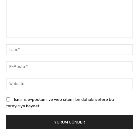
Yorum:
İsi
E-
Pos
Web
Ismimi, e-postamı ve web sitemi bir dahaki sefere bu
tarayıcıya kaydet.