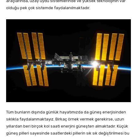
araçlarında, uzay uydu sistemlerinde ve yüksek teknolojinin var
olduğu pek çok sistemde faydalanılmaktadır.
Tüm bunların dışında günlük hayatımızda da güneş enerjisinden
sıklıkla faydalanmaktayız. Birkaç örnek vermek gerekirse, uzun
yıllardan beri birçok kol saati enerjini güneşten almaktadır. Küçük
güneş pilleri sayesinde saatlerdeki pillerin sık sık değiştirilmesi bu