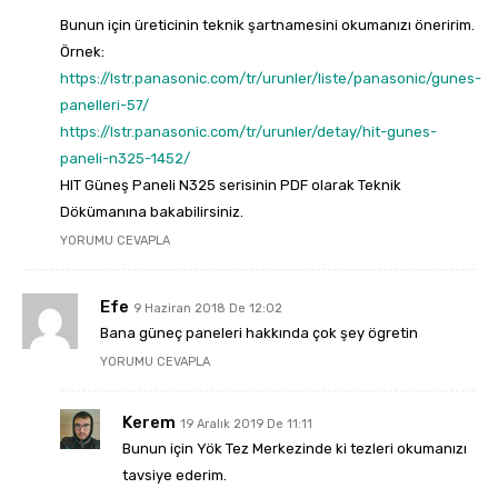
Bunun için üreticinin teknik şartnamesini okumanızı öneririm.
Örnek:
https://lstr.panasonic.com/tr/urunler/liste/panasonic/gunes-
panelleri-57/
https://lstr.panasonic.com/tr/urunler/detay/hit-gunes-
paneli-n325-1452/
HIT Güneş Paneli N325 serisinin PDF olarak Teknik
Dökümanına bakabilirsiniz.
YORUMU CEVAPLA
Efe
9 Haziran 2018 De 12:02
Bana güneç paneleri hakkında çok şey ögretin
YORUMU CEVAPLA
Kerem
19 Aralık 2019 De 11:11
Bunun için Yök Tez Merkezinde ki tezleri okumanızı
tavsiye ederim.