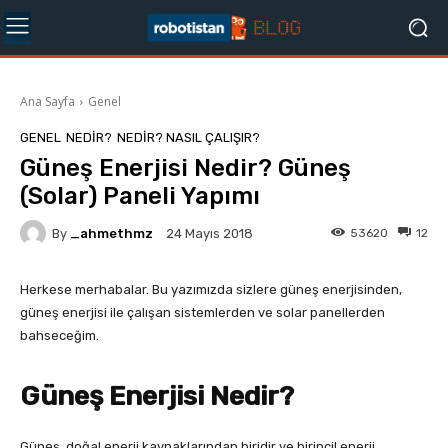
Ana Sayfa
Genel
GENEL
NEDIR?
NEDIR? NASIL ÇALIŞIR?
Güneş Enerjisi Nedir? Güneş
(Solar) Paneli Yapımı
By
_ahmethmz
53620
12
24 Mayıs 2018
Herkese merhabalar. Bu yazımızda sizlere güneş enerjisinden,
güneş enerjisi ile çalışan sistemlerden ve solar panellerden
bahseceğim.
Güneş Enerjisi Nedir?
Güneş, doğal enerji kaynaklarından biridir ve birincil enerji