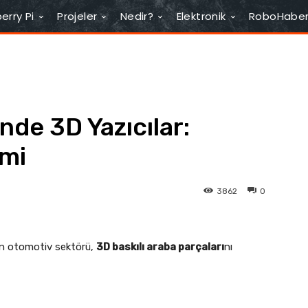
erry Pi
Projeler
Nedir?
Elektronik
RoboHabe
de 3D Yazıcılar:
imi
3862
0
an otomotiv sektörü,
3D baskılı araba parçaları
nı