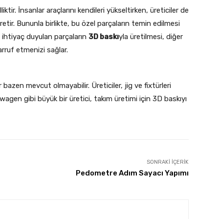
ir. İnsanlar araçlarını kendileri yükseltirken, üreticiler de
üretir. Bununla birlikte, bu özel parçaların temin edilmesi
in ihtiyaç duyulan parçaların
3D baskı
yla üretilmesi, diğer
arruf etmenizi sağlar.
 bazen mevcut olmayabilir. Üreticiler, jig ve fixtürleri
swagen gibi büyük bir üretici, takım üretimi için 3D baskıyı
SONRAKI İÇERIK
Pedometre Adım Sayacı Yapımı