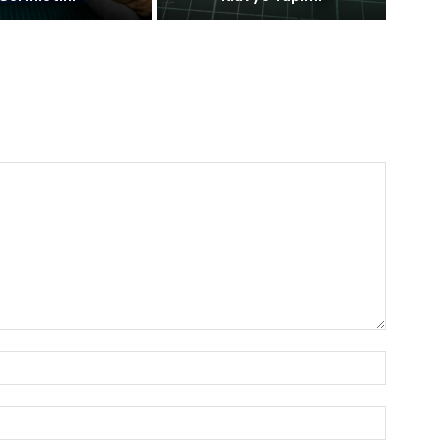
İsim:*
E-
Posta:*