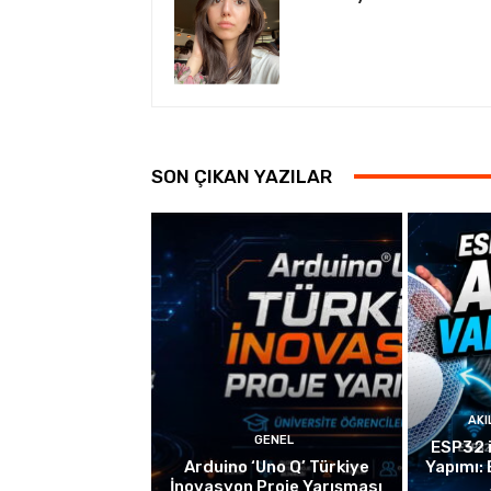
SON ÇIKAN YAZILAR
AKI
GENEL
ESP32 i
Arduino ‘Uno Q’ Türkiye
Yapımı: 
İnovasyon Proje Yarışması