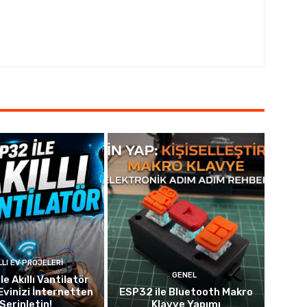
LLI EV PROJELERI
GENEL
le Akıllı Vantilatör
Evinizi İnternetten
ESP32 ile Bluetooth Makro
Serinletin!
Klavye Yapımı