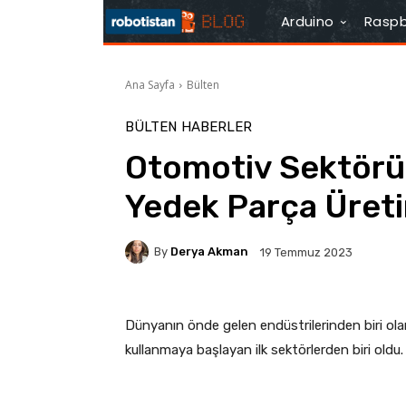
Arduino
Raspb
Ana Sayfa
Bülten
BÜLTEN
HABERLER
Otomotiv Sektörün
Yedek Parça Üret
By
Derya Akman
19 Temmuz 2023
Dünyanın önde gelen endüstrilerinden biri ol
kullanmaya başlayan ilk sektörlerden biri oldu.