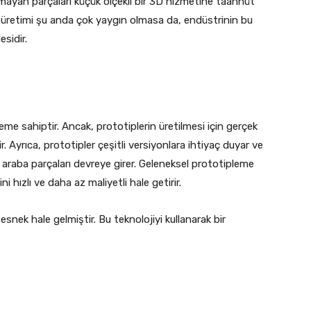
mayan parçaları küçük ölçekli bir 3D hizmetine taahhüt
üretimi şu anda çok yaygın olmasa da, endüstrinin bu
sidir.
eme sahiptir. Ancak, prototiplerin üretilmesi için gerçek
lir. Ayrıca, prototipler çeşitli versiyonlara ihtiyaç duyar ve
ı araba parçaları devreye girer. Geleneksel prototipleme
 hızlı ve daha az maliyetli hale getirir.
snek hale gelmiştir. Bu teknolojiyi kullanarak bir