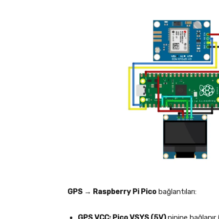
GPS → Raspberry Pi Pico
bağlantıları:
GPS VCC: Pico VSYS (5V)
pinine bağlanı