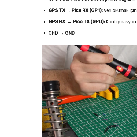
GPS TX
→
Pico RX (GP1):
Veri okumak için
GPS RX
→
Pico TX (GP0):
Konfigürasyon i
GND →
GND