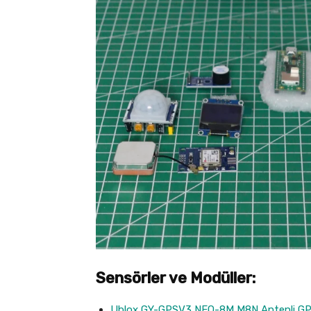
Sensörler ve Modüller:
Ublox GY-GPSV3 NEO-8M M8N Antenli GP