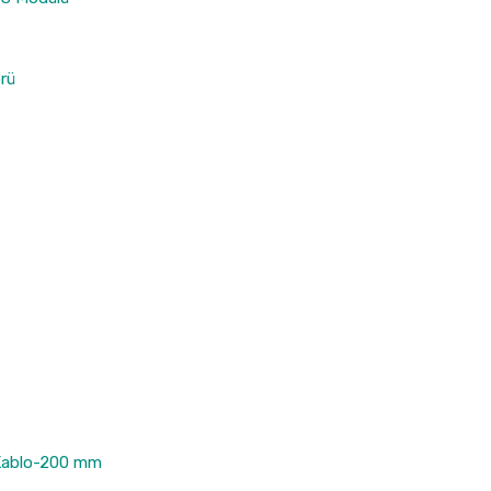
rü
 Kablo-200 mm