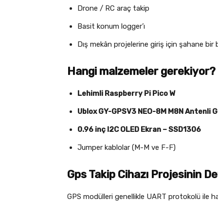
Drone / RC araç takip
Basit konum logger’ı
Dış mekân projelerine giriş için şahane bir 
Hangi malzemeler gerekiyor?
Lehimli Raspberry Pi Pico W
Ublox GY-GPSV3 NEO-8M M8N Antenli 
0.96 inç I2C OLED Ekran – SSD1306
Jumper kablolar (M-M ve F-F)
Gps Takip Cihazı Projesinin D
GPS modülleri genellikle UART protokolü ile ha