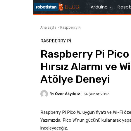
Arduino
Raspb
Ana Sayfa
Raspberry Pi
RASPBERRY PI
Raspberry Pi Pico 
Hırsız Alarmı ve Wi
Atölye Deneyi
By
Özer Akyıldız
14 Şubat 2026
Raspberry Pi Pico W, uygun fiyatı ve Wi-Fi özel
Yazımızda, Pico W’nun gücünü kullanarak yapabi
inceleyeceğiz.