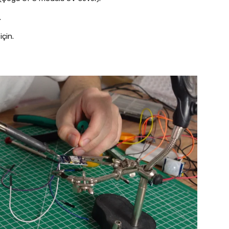
.
çin.