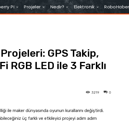
erry Pi
Projeler
Nedir?
Elektronik
RoboHabe
Projeleri: GPS Takip,
Fi RGB LED ile 3 Farklı
3219
0
liği ile maker dünyasında oyunun kurallarını değiştirdi.
leceğiniz üç farklı ve etkileyici projeyi adım adım