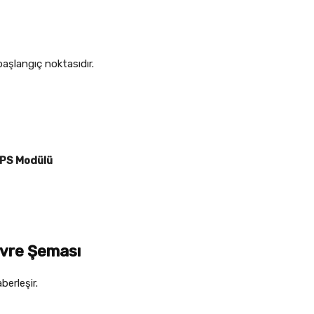
başlangıç noktasıdır.
GPS Modülü
evre Şeması
berleşir.