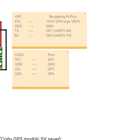
r (Çoğu GPS modülü 5V sever).