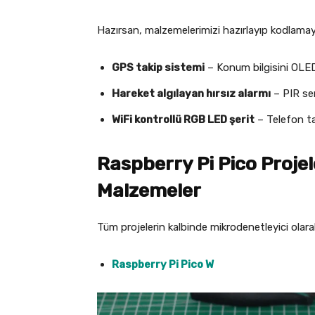
Hazırsan, malzemelerimizi hazırlayıp kodlamay
GPS takip sistemi
– Konum bilgisini OLED
Hareket algılayan hırsız alarmı
– PIR sen
WiFi kontrollü RGB LED şerit
– Telefon tar
Raspberry Pi Pico Projel
Malzemeler
Tüm projelerin kalbinde mikrodenetleyici olara
Raspberry Pi Pico W