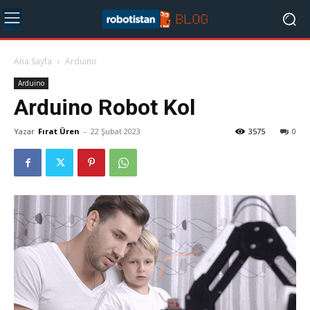
Ana Sayfa
Arduino
Arduino
Arduino Robot Kol
Yazar
Fırat Üren
-
22 Şubat 2023
3575
0