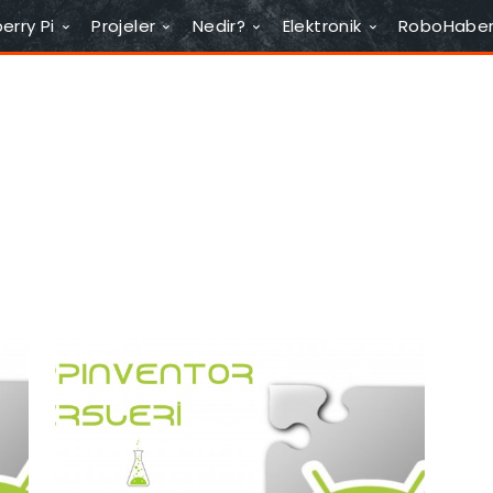
erry Pi
Projeler
Nedir?
Elektronik
RoboHabe