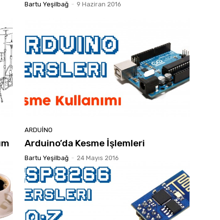
Bartu Yeşilbağ
-
9 Haziran 2016
ARDUINO
lım
Arduino’da Kesme İşlemleri
Bartu Yeşilbağ
-
24 Mayıs 2016