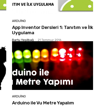
ARDUINO
App Inventor Dersleri 1: Tanıtım ve İlk
Uygulama
Bartu Yeşilbağ
-
21 Temmuz 2016
ARDUINO
Arduino ile Vu Metre Yapalım