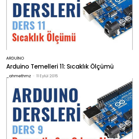
ARDUINO
Arduino Temelleri 11: Sıcaklık Ölçümü
_ahmethmz
-
11 Eylül 2015