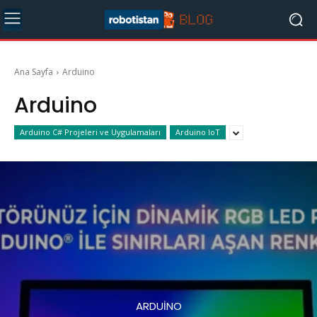
Ana Sayfa
Arduino
Arduino
Arduino C# Projeleri ve Uygulamaları
Arduino IoT
ARDUINO