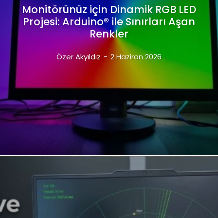
Monitörünüz için Dinamik RGB LED
Projesi: Arduino® ile Sınırları Aşan
Renkler
Özer Akyıldız
-
2 Haziran 2026