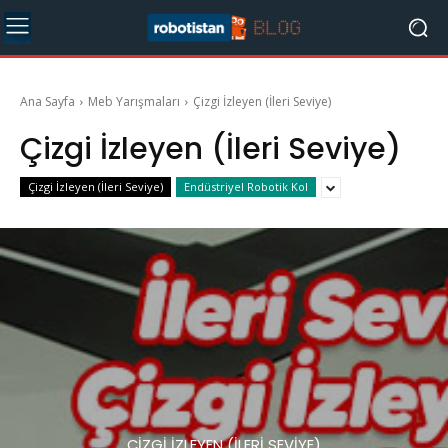
Ana Sayfa
Meb Yarışmaları
Çizgi İzleyen (İleri Seviye)
Çizgi İzleyen (İleri Seviye)
Çizgi İzleyen (İleri Seviye)
Endüstriyel Robotik Kol
ÇIZGI İZLEYEN (İLERI SEVIYE)