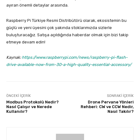
ayıran önemli detaylar arasında.
Raspberry Pi Türkiye Resmi Distribütörü olarak, ekosistemin bu
güçlü ve yeni üyesini çok yakında stoklarımızda sizlerle
buluşturacağız. Satışa açıldığında haberdar olmak için bizi takip
etmeye devam edin!
Kaynak:
https://www.raspberrypi.com/news/raspberry-pi-flash-
drive-available-now-from-30-a-high-quality-essential-accessory/
ÖNCEKI İÇERIK
SONRAKI İÇERIK
Modbus Protokolü Nedir?
Drone Pervane Yönleri
Nasıl Çalışır ve Nerede
Rehberi: CW ve CCW Nedir,
Kullanılır?
Nasıl Takılır?