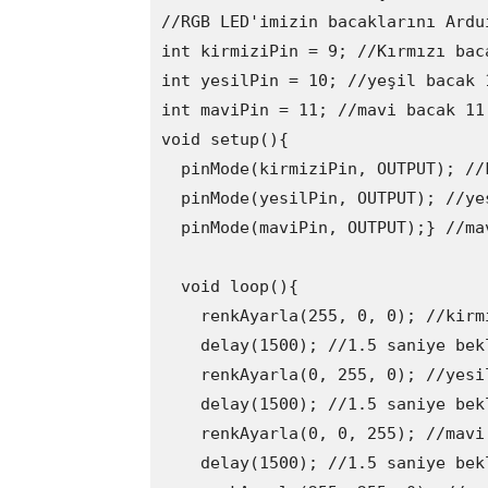
//RGB LED'imizin bacaklarını Ardu
int kirmiziPin = 9; //Kırmızı bac
int yesilPin = 10; //yeşil bacak 1
int maviPin = 11; //mavi bacak 11 
void setup(){ 

  pinMode(kirmiziPin, OUTPUT); //
  pinMode(yesilPin, OUTPUT); //ye
  pinMode(maviPin, OUTPUT);} //ma
  void loop(){ 

    renkAyarla(255, 0, 0); //kirmi
    delay(1500); //1.5 saniye bekl
    renkAyarla(0, 255, 0); //yesil
    delay(1500); //1.5 saniye bekl
    renkAyarla(0, 0, 255); //mavi 
    delay(1500); //1.5 saniye bekl