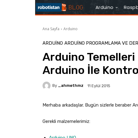
Arduino
Raspb
Ana Sayfa
Arduino
ARDUINO
ARDUINO PROGRAMLAMA VE DE
Arduino Temelleri
Arduino İle Kontrol
By
_ahmethmz
11 Eylül 2015
Merhaba arkadaşlar. Bugün sizlerle beraber A
Gerekli malzemelerimiz:
Arduino UNO