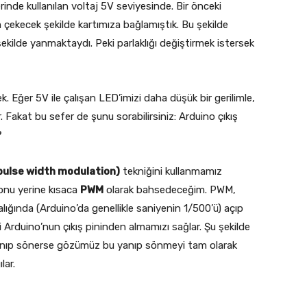
erinde kullanılan voltaj 5V seviyesinde. Bir önceki
çekecek şekilde kartımıza bağlamıştık. Bu şekilde
ekilde yanmaktaydı. Peki parlaklığı değiştirmek istersek
. Eğer 5V ile çalışan LED’imizi daha düşük bir gerilimle,
ır. Fakat bu sefer de şunu sorabilirsiniz: Arduino çıkış
?
pulse width modulation)
tekniğini kullanmamız
onu yerine kısaca
PWM
olarak bahsedeceğim. PWM,
aralığında (Arduino’da genellikle saniyenin 1/500’ü) açıp
i Arduino’nun çıkış pininden almamızı sağlar. Şu şekilde
e yanıp sönerse gözümüz bu yanıp sönmeyi tam olarak
lar.