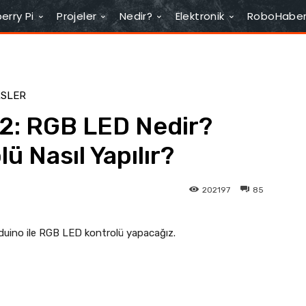
erry Pi
Projeler
Nedir?
Elektronik
RoboHabe
RSLER
 2: RGB LED Nedir?
ü Nasıl Yapılır?
202197
85
rduino ile RGB LED kontrolü yapacağız.