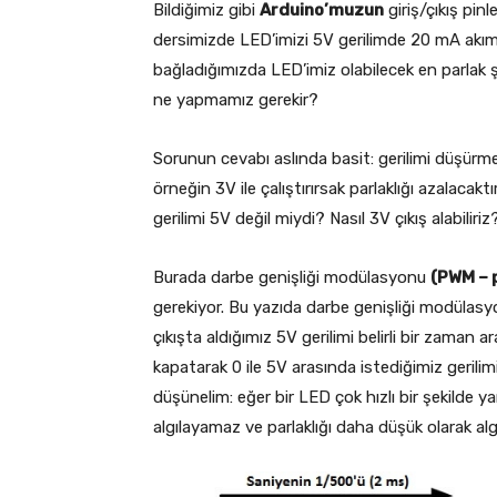
Bildiğimiz gibi
Arduino’muzun
giriş/çıkış pinl
dersimizde LED’imizi 5V gerilimde 20 mA akım 
bağladığımızda LED’imiz olabilecek en parlak ş
ne yapmamız gerekir?
Sorunun cevabı aslında basit: gerilimi düşürmek
örneğin 3V ile çalıştırırsak parlaklığı azalacakt
gerilimi 5V değil miydi? Nasıl 3V çıkış alabiliriz
Burada darbe genişliği modülasyonu
(PWM – 
gerekiyor. Bu yazıda darbe genişliği modülasy
çıkışta aldığımız 5V gerilimi belirli bir zaman 
kapatarak 0 ile 5V arasında istediğimiz gerilim
düşünelim: eğer bir LED çok hızlı bir şekild
algılayamaz ve parlaklığı daha düşük olarak algı