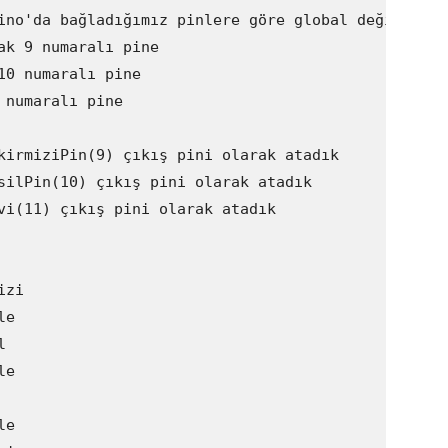
ino'da bağladığımız pinlere göre global değişken o
ak 9 numaralı pine

0 numaralı pine

numaralı pine 

kirmiziPin(9) çıkış pini olarak atadık

silPin(10) çıkış pini olarak atadık

vi(11) çıkış pini olarak atadık

zi 

e

 

e



e
