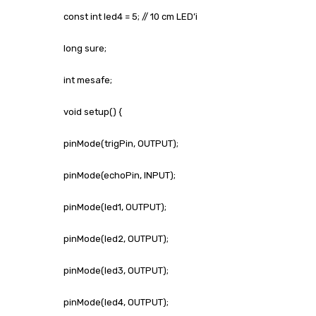
const int led4 = 5; // 10 cm LED’i
long sure;
int mesafe;
void setup() {
pinMode(trigPin, OUTPUT);
pinMode(echoPin, INPUT);
pinMode(led1, OUTPUT);
pinMode(led2, OUTPUT);
pinMode(led3, OUTPUT);
pinMode(led4, OUTPUT);