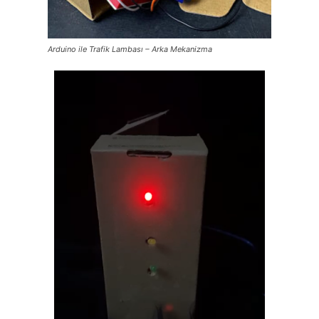
Arduino ile Trafik Lambası – Arka Mekanizma