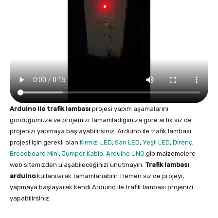
Arduino ile trafik lambası
projesi yapım aşamalarını
gördüğümüze ve projemizi tamamladığımıza göre artık siz de
projenizi yapmaya başlayabilirsiniz. Arduino ile trafik lambası
projesi için gerekli olan
Kırmızı LED
,
Sarı LED
,
Yeşil LED
,
Direnç
,
Breadboard Mini
,
Jumper Kablo
,
Arduino UNO
gib malzemelere
web sitemizden ulaşabileceğinizi unutmayın.
Trafik lambası
arduino
kullanılarak tamamlanabilir. Hemen siz de projeyi,
yapmaya başlayarak kendi Arduino ile trafik lambası projenizi
yapabilirsiniz.