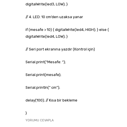
digitalWrite(led3, LOW); }
// 4. LED: 10 cm’den uzaksa yanar
if (mesafe > 10) { digitalWrite(led4, HIGH); } else {
digitalWrite(led4, LOW); }
// Seri port ekranına yazdır (Kontrol için)
Serial.print(“Mesafe: “);
Serial.print(mesafe);
Serial.println(” cm”);
delay(100); // Kısa bir bekleme
}
YORUMU CEVAPLA