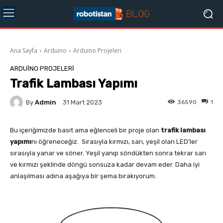
Ana Sayfa
Arduino
Arduino Projeleri
ARDUINO PROJELERI
Trafik Lambası Yapımı
By
Admin
36590
1
31 Mart 2023
Bu içeriğimizde basit ama eğlenceli bir proje olan
trafik lambası
yapımı
nı öğreneceğiz. Sırasıyla kırmızı, sarı, yeşil olan LED’ler
sırasıyla yanar ve söner. Yeşil yanıp söndükten sonra tekrar sarı
ve kırmızı şeklinde döngü sonsuza kadar devam eder. Daha iyi
anlaşılması adına aşağıya bir şema bırakıyorum.