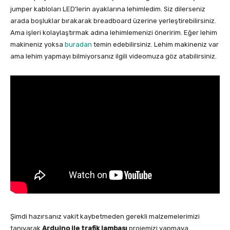
jumper kabloları LED’lerin ayaklarına lehimledim. Siz dilerseniz
arada boşluklar bırakarak breadboard üzerine yerleştirebilirsiniz.
Ama işleri kolaylaştırmak adına lehimlemenizi öneririm. Eğer lehim
makineniz yoksa
buradan
temin edebilirsiniz. Lehim makineniz var
ama lehim yapmayı bilmiyorsanız ilgili videomuza göz atabilirsiniz.
Şimdi hazırsanız vakit kaybetmeden gerekli malzemelerimizi
tanıyarak
Arduino ile trafik lambası
projemizi yapmaya