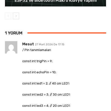
ESP32 ile Bluetooth Makro Klavye Yapımı
1 YORUM
Mesut
27 Mart 2026 De 17:15
/ Pin tanımlamaları
const int trigPin = 9;
const int echoPin = 10;
const int led1 = 2; // 40 cm LED’i
const int led2 = 3; // 30 cm LED’i
const int led3 = 4; // 20 cm LED’i