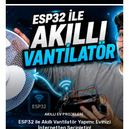
AKILLI EV PROJELERI
ESP32 ile Akıllı Vantilatör Yapımı: Evinizi
İnternetten Serinletin!