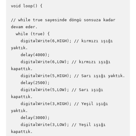
void loop() {

// while true sayesinde döngü sonsuza kadar 
devam eder. 

  while (true) {    

    digitalWrite(6,HIGH); // kırmızı ışığı 
yaktık.

    delay(4000);

    digitalWrite(6,LOW); // kırmızı ışığı 
kapattık. 

    digitalWrite(5,HIGH); // Sarı ışığı yaktık.

    delay(2500); 

    digitalWrite(5,LOW); // Sarı ışığı 
kapattık.

    digitalWrite(3,HIGH); // Yeşil ışığı 
yaktık. 

    delay(3000);

    digitalWrite(3,LOW); // Yeşil ışığı 
kapattık.
