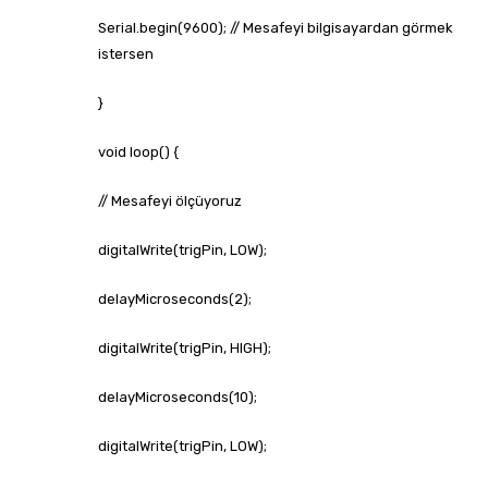
Serial.begin(9600); // Mesafeyi bilgisayardan görmek
istersen
}
void loop() {
// Mesafeyi ölçüyoruz
digitalWrite(trigPin, LOW);
delayMicroseconds(2);
digitalWrite(trigPin, HIGH);
delayMicroseconds(10);
digitalWrite(trigPin, LOW);