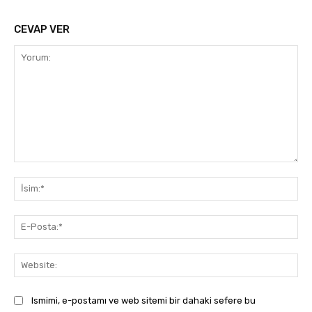
CEVAP VER
Yorum:
İsi
E-
Pos
Web
Ismimi, e-postamı ve web sitemi bir dahaki sefere bu