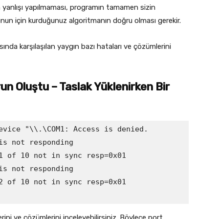
 yanlışı yapılmaması, programın tamamen sizin
unun için kurduğunuz algoritmanın doğru olması gerekir.
da karşılaşılan yaygın bazı hataları ve çözümlerini
un Oluştu – Taslak Yüklenirken Bir
evice "\\.\COM1: Access is denied.

s not responding

1 of 10 not in sync resp=0x01

s not responding

2 of 10 not in sync resp=0x01

ini ve çözümlerini inceleyebilirsiniz. Böylece port