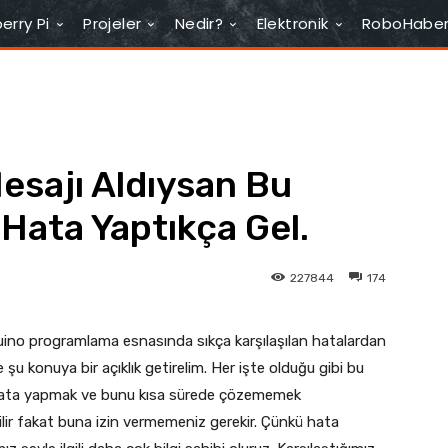
erry Pi
Projeler
Nedir?
Elektronik
RoboHabe
esajı Aldıysan Bu
 Hata Yaptıkça Gel.
227844
174
uino programlama esnasında sıkça karşılaşılan hatalardan
konuya bir açıklık getirelim. Her işte olduğu gibi bu
 Hata yapmak ve bunu kısa sürede çözememek
r fakat buna izin vermemeniz gerekir. Çünkü hata