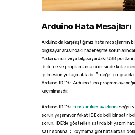
Arduino Hata Mesajları
Arduino’da karşılaştığımız hata mesajlarının bir
bilgisayar arasındaki haberleşme sorunlarında
Arduino’nun veya bilgisayardaki USB portlarını
derleme ve programlama öncesinde kullanıcını
gelmesine yol açmaktadır. Örneğin programlam
Arduino IDE’de Arduino Uno programlayacağını
kaçınılmazdır.
Arduino IDE’de
tüm kurulum ayarlarını
doğru ya
sorun yaşamıyor fakat IDE’de belli bir satır b
sorun. IDE’de gösterilen satırda bir yazım ha
satır sonuna ‘
;
‘ koymama gibi hatalardan dolayı 