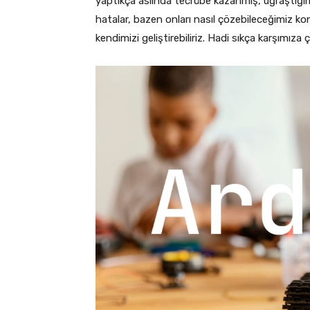
yaptıkça aslında tecrübe kazanmış, uğraştığımız
hatalar, bazen onları nasıl çözebileceğimiz ko
kendimizi geliştirebiliriz. Hadi sıkça karşımız