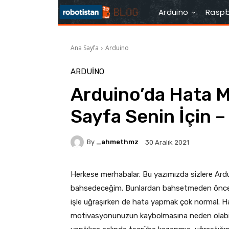
Arduino
Raspb
Ana Sayfa
Arduino
ARDUINO
Arduino’da Hata M
Sayfa Senin İçin –
By
_ahmethmz
30 Aralık 2021
Herkese merhabalar. Bu yazımızda sizlere Ard
bahsedeceğim. Bunlardan bahsetmeden önce şu 
işle uğraşırken de hata yapmak çok normal.
motivasyonunuzun kaybolmasına neden olabili