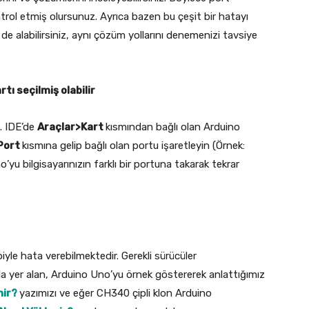
ntrol etmiş olursunuz. Ayrıca bazen bu çeşit bir hatayı
 de alabilirsiniz, aynı çözüm yollarını denemenizi tavsiye
tı seçilmiş olabilir
n. IDE’de
Araçlar>Kart
kısmından bağlı olan Arduino
Port
kısmına gelip bağlı olan portu işaretleyin (Örnek:
u bilgisayarınızın farklı bir portuna takarak tekrar
yle hata verebilmektedir. Gerekli sürücüler
da yer alan, Arduino Uno’yu örnek göstererek anlattığımız
nir?
yazımızı ve eğer CH340 çipli klon Arduino