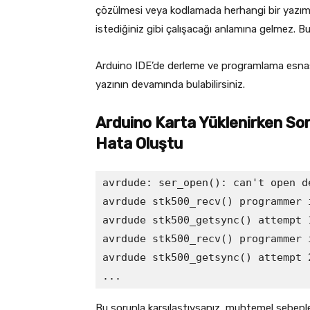
çözülmesi veya kodlamada herhangi bir yazım
istediğiniz gibi çalışacağı anlamına gelmez. B
Arduino IDE’de derleme ve programlama esnasın
yazının devamında bulabilirsiniz.
Arduino Karta Yüklenirken Sor
Hata Oluştu
avrdude: ser_open(): can't open d
avrdude stk500_recv() programmer i
avrdude stk500_getsync() attempt 
avrdude stk500_recv() programmer i
avrdude stk500_getsync() attempt 
...
Bu sorunla karşılaştıysanız, muhtemel sebepler