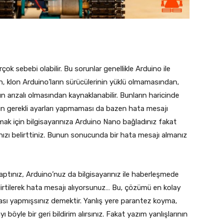
çok sebebi olabilir. Bu sorunlar genellikle Arduino ile
n, klon Arduino’ların sürücülerinin yüklü olmamasından,
n arızalı olmasından kaynaklanabilir. Bunların haricinde
n gerekli ayarları yapmaması da bazen hata mesajı
ak için bilgisayarınıza Arduino Nano bağladınız fakat
zı belirttiniz. Bunun sonucunda bir hata mesajı almanız
ptınız, Arduino’nuz da bilgisayarınız ile haberleşmede
elirtilerek hata mesajı alıyorsunuz… Bu, çözümü en kolay
tası yapmışsınız demektir. Yanlış yere parantez koyma,
böyle bir geri bildirim alırsınız. Fakat yazım yanlışlarının