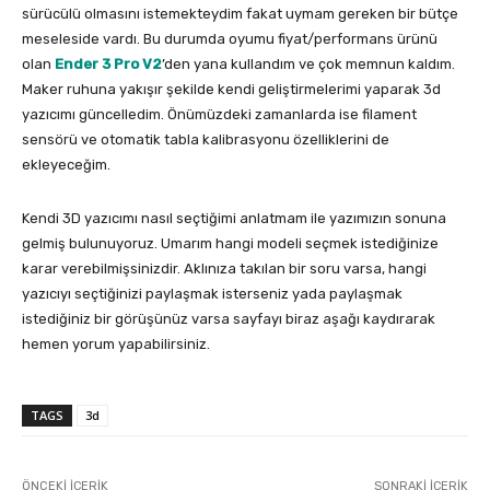
sürücülü olmasını istemekteydim fakat uymam gereken bir bütçe
meseleside vardı. Bu durumda oyumu fiyat/performans ürünü
olan
Ender 3 Pro
V2
’den yana kullandım ve çok memnun kaldım.
Maker ruhuna yakışır şekilde kendi geliştirmelerimi yaparak 3d
yazıcımı güncelledim. Önümüzdeki zamanlarda ise filament
sensörü ve otomatik tabla kalibrasyonu özelliklerini de
ekleyeceğim.
Kendi 3D yazıcımı nasıl seçtiğimi anlatmam ile yazımızın sonuna
gelmiş bulunuyoruz. Umarım hangi modeli seçmek istediğinize
karar verebilmişsinizdir. Aklınıza takılan bir soru varsa, hangi
yazıcıyı seçtiğinizi paylaşmak isterseniz yada paylaşmak
istediğiniz bir görüşünüz varsa sayfayı biraz aşağı kaydırarak
hemen yorum yapabilirsiniz.
TAGS
3d
ÖNCEKI İÇERIK
SONRAKI İÇERIK