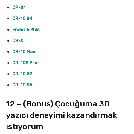
CP-01
CR-10 S4
Ender 5 Plus
CR-X
CR-10 Max
CR-10S Pro
CR-10 V2
CR-10 S5
12 – (Bonus) Çocuğuma 3D
yazıcı deneyimi kazandırmak
istiyorum