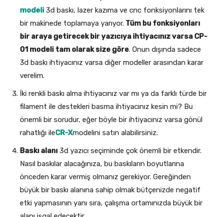
modeli
3d baskı, lazer kazıma ve cnc fonksiyonlarını tek
bir makinede toplamaya yarıyor.
Tüm bu fonksiyonları
bir araya getirecek bir yazıcıya ihtiyacınız varsa CP-
01 modeli tam olarak size göre
. Onun dışında sadece
3d baskı ihtiyacınız varsa diğer modeller arasından karar
verelim.
İki renkli baskı alma ihtiyacınız var mı ya da farklı türde bir
filament ile destekleri basma ihtiyacınız kesin mi? Bu
önemli bir sorudur, eğer böyle bir ihtiyacınız varsa gönül
rahatlığı ile
CR-X
modelini satın alabilirsiniz.
Baskı alanı
3d yazıcı seçiminde çok önemli bir etkendir.
Nasıl baskılar alacağınıza, bu baskıların boyutlarına
önceden karar vermiş olmanız gerekiyor. Gereğinden
büyük bir baskı alanına sahip olmak bütçenizde negatif
etki yapmasının yanı sıra, çalışma ortamınızda büyük bir
alanı işgal edecektir.