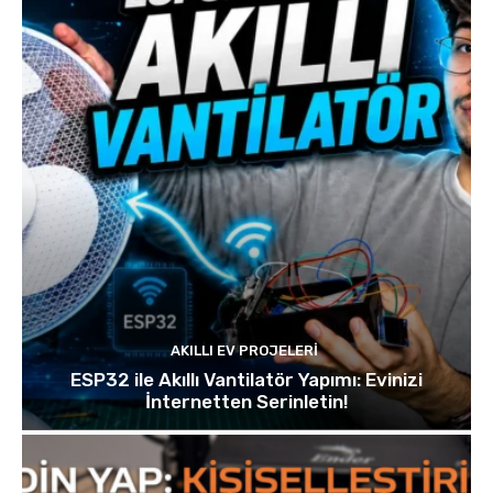
AKILLI EV PROJELERI
ESP32 ile Akıllı Vantilatör Yapımı: Evinizi
İnternetten Serinletin!