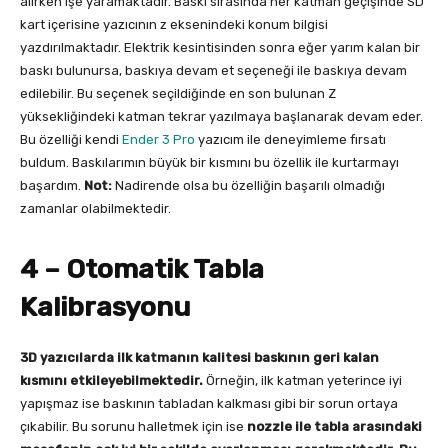
alırken işe yaramaktadır. Baskı sırasında her katman geçişinde SD
kart içerisine yazıcının z eksenindeki konum bilgisi
yazdırılmaktadır. Elektrik kesintisinden sonra eğer yarım kalan bir
baskı bulunursa, baskıya devam et seçeneği ile baskıya devam
edilebilir. Bu seçenek seçildiğinde en son bulunan Z
yüksekliğindeki katman tekrar yazılmaya başlanarak devam eder.
Bu özelliği kendi
Ender 3 Pro
yazıcım ile deneyimleme fırsatı
buldum. Baskılarımın büyük bir kısmını bu özellik ile kurtarmayı
başardım.
Not:
Nadirende olsa bu özelliğin başarılı olmadığı
zamanlar olabilmektedir.
4 – Otomatik Tabla
Kalibrasyonu
3D yazıcılarda ilk katmanın kalitesi baskının geri kalan
kısmını etkileyebilmektedir.
Örneğin, ilk katman yeterince iyi
yapışmaz ise baskının tabladan kalkması gibi bir sorun ortaya
çıkabilir. Bu sorunu halletmek için ise
nozzle ile tabla arasındaki