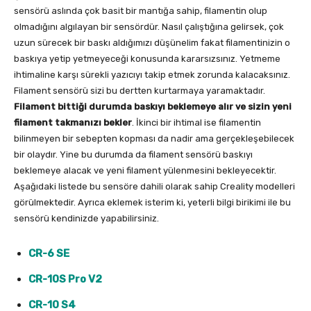
sensörü aslında çok basit bir mantığa sahip, filamentin olup
olmadığını algılayan bir sensördür. Nasıl çalıştığına gelirsek, çok
uzun sürecek bir baskı aldığımızı düşünelim fakat filamentinizin o
baskıya yetip yetmeyeceği konusunda kararsızsınız. Yetmeme
ihtimaline karşı sürekli yazıcıyı takip etmek zorunda kalacaksınız.
Filament sensörü sizi bu dertten kurtarmaya yaramaktadır.
Filament bittiği durumda baskıyı beklemeye alır ve sizin yeni
filament takmanızı bekler
. İkinci bir ihtimal ise filamentin
bilinmeyen bir sebepten kopması da nadir ama gerçekleşebilecek
bir olaydır. Yine bu durumda da filament sensörü baskıyı
beklemeye alacak ve yeni filament yülenmesini bekleyecektir.
Aşağıdaki listede bu sensöre dahili olarak sahip Creality modelleri
görülmektedir. Ayrıca eklemek isterim ki, yeterli bilgi birikimi ile bu
sensörü kendinizde yapabilirsiniz.
CR-6 SE
CR-10S Pro V2
CR-10 S4