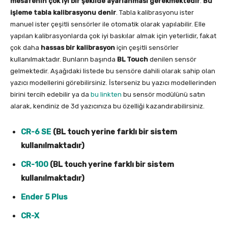
mesafenin çok iyi bir şekilde ayarlanması gerekmektedir
.
Bu
işleme tabla kalibrasyonu denir
. Tabla kalibrasyonu ister
manuel ister çeşitli sensörler ile otomatik olarak yapılabilir. Elle
yapılan kalibrasyonlarda çok iyi baskılar almak için yeterlidir, fakat
çok daha
hassas bir kalibrasyon
için çeşitli sensörler
kullanılmaktadır. Bunların başında
BL Touch
denilen sensör
gelmektedir. Aşağıdaki listede bu sensöre dahili olarak sahip olan
yazıcı modellerini görebilirsiniz. İsterseniz bu yazıcı modellerinden
birini tercih edebilir ya da
bu linkten
bu sensör modülünü satın
alarak, kendiniz de 3d yazıcınıza bu özelliği kazandırabilirsiniz.
CR-6 SE
(BL touch yerine farklı bir sistem
kullanılmaktadır)
CR-100
(BL touch yerine farklı bir sistem
kullanılmaktadır)
Ender 5 Plus
CR-X