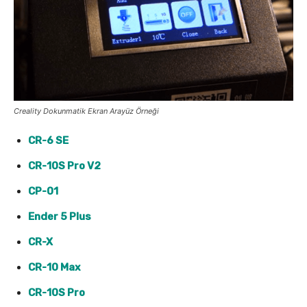
Creality Dokunmatik Ekran Arayüz Örneği
CR-6 SE
CR-10S Pro V2
CP-01
Ender 5 Plus
CR-X
CR-10 Max
CR-10S Pro