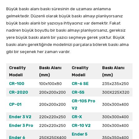
Büyük baskı alanı baskı süresinin de uzaması anlamına
gelmektedir. Düzenli olarak büyük baskı almayı planlıyorsanız
büyük baskı alanlı bir yazıcıya ihtiyacınız var demektir. Fakat
nadiren büyük boyutlu bir baskı almayı planlıyorsanız, gereksiz
yere büyük baskı alanlı bir yazıcı seçmeye gerek yoktur. Büyük
baskı alanı gerektiğinde modelinizi parçalara bölerek baskı alma
gibi bir seçenek her zaman vardır.
Creality
Baskı Alanı
Creality
Baskı Alanı
Modeli
(mm)
Modeli
(mm)
CR-100
100x100x80
CR-6 SE
235x235x250
CR-2020
200x200x200
CR-5S
300X225X320
CR-10S Pro
CP-01
200x200x200
300x300x400
V2
Ender 3 V2
220x220x250
CR-X
300x300x400
Ender 3 Pro
220x220x250
CR-10 V2
300x300x400
Ender 5
Ender 6
250X250X400
350x350x400