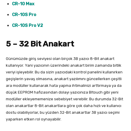
CR-10 Max
CR-10S Pro
CR-10S Pro V2
5 – 32 Bit Anakart
Günümüzde giriş seviyesi olan birçok 3B yazıcı 8-Bit anakart
kullanıyor. Yani yazıcının üzerindeki anakart birim zamanda bitlik
veriyi işleyebilir. Bu da sizin yazıcıdaki kontrol panelini kullanırken
geçişlerin yavaş olmasına, anakart yazılımını güncellerken çeşitli
ara modüller kullanarak hata yapma ihtimalinizi arttırmaya ya da
düşük EEPROM hafızasından dolayı yazıcınıza Bltouch gibi yeni
modüller ekleyememenize sebebiyet verebilir. Bu durumda 32-Bit
olan anakartlar 8-Bit anakartlara göre çok daha hızlı ve kullanıcı
dostu olabiliyorlar, bu yüzden 32-Bit anakartlar 3B yazıcı seçimi
yaparken etken rol oynayabilir.