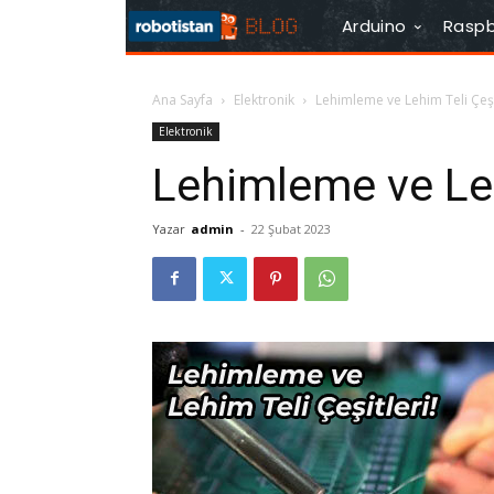
Arduino
Raspb
Ana Sayfa
Elektronik
Lehimleme ve Lehim Teli Çeşi
Elektronik
Lehimleme ve Leh
Yazar
admin
-
22 Şubat 2023