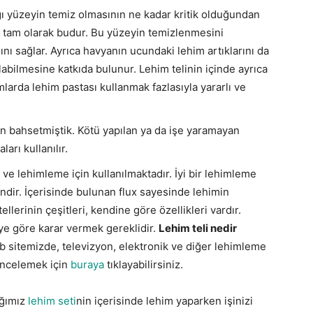
ı yüzeyin temiz olmasının ne kadar kritik olduğundan
ı tam olarak budur. Bu yüzeyin temizlenmesini
nı sağlar. Ayrıca havyanın ucundaki lehim artıklarını da
abilmesine katkıda bulunur. Lehim telinin içinde ayrıca
mlarda lehim pastası kullanmak fazlasıyla yararlı ve
 bahsetmiştik. Kötü yapılan ya da işe yaramayan
arı kullanılır.
 ve lehimleme için kullanılmaktadır. İyi bir lehimleme
dir. İçerisinde bulunan flux sayesinde lehimin
llerinin çeşitleri, kendine göre özellikleri vardır.
eye göre karar vermek gereklidir.
Lehim teli nedir
 sitemizde, televizyon, elektronik ve diğer lehimleme
i incelemek için
buraya
tıklayabilirsiniz.
ığımız
lehim seti
nin içerisinde lehim yaparken işinizi