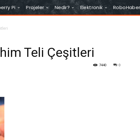
erry Pi
Projeler
Nedir?
Elektronik
RoboHabe
tleri
im Teli Çeşitleri
7440
0