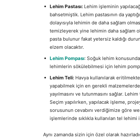
Lehim Pastası:
Lehim işleminin yapılacağ
bahsetmiştik. Lehim pastasının da yaptığ
dolayısıyla lehimin de daha sağlam olması
temizleyerek yine lehimin daha sağlam ol
pasta bulunur fakat yetersiz kaldığı duru
elzem olacaktır.
Lehim Pompası
: Soğuk lehim konusundan
lehimlerin sökülebilmesi için lehim pompal
Lehim Teli:
Havya kullanılarak eritilmekte
yapabilmek için en gerekli malzemelerden
yayılmasını ve tutunmasını sağlar. Lehim te
Seçim yapılırken, yapılacak işleme, proj
sorusunun cevabını verdiğimize göre web
işlemlerinde sıklıkla kullanılan tel lehim
Aynı zamanda sizin için özel olarak hazırlad