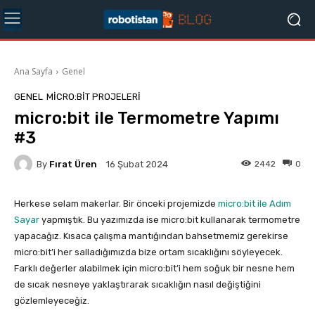
Ana Sayfa
Genel
GENEL
MICRO:BIT PROJELERI
micro:bit ile Termometre Yapımı
#3
By
Fırat Üren
2442
0
16 Şubat 2024
Herkese selam makerlar. Bir önceki projemizde
micro:bit ile Adım
Sayar
yapmıştık. Bu yazımızda ise micro:bit kullanarak termometre
yapacağız. Kısaca çalışma mantığından bahsetmemiz gerekirse
micro:bit’i her salladığımızda bize ortam sıcaklığını söyleyecek.
Farklı değerler alabilmek için micro:bit’i hem soğuk bir nesne hem
de sıcak nesneye yaklaştırarak sıcaklığın nasıl değiştiğini
gözlemleyeceğiz.