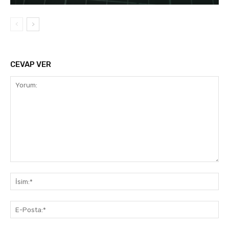
CEVAP VER
Yorum:
İsi
E-
Pos