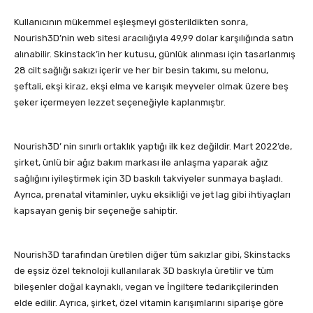
Kullanıcının mükemmel eşleşmeyi gösterildikten sonra,
Nourish3D’nin web sitesi aracılığıyla 49,99 dolar karşılığında satın
alınabilir. Skinstack’in her kutusu, günlük alınması için tasarlanmış
28 cilt sağlığı sakızı içerir ve her bir besin takımı, su melonu,
şeftali, ekşi kiraz, ekşi elma ve karışık meyveler olmak üzere beş
şeker içermeyen lezzet seçeneğiyle kaplanmıştır.
Nourish3D’ nin sınırlı ortaklık yaptığı ilk kez değildir. Mart 2022’de,
şirket, ünlü bir ağız bakım markası ile anlaşma yaparak ağız
sağlığını iyileştirmek için 3D baskılı takviyeler sunmaya başladı.
Ayrıca, prenatal vitaminler, uyku eksikliği ve jet lag gibi ihtiyaçları
kapsayan geniş bir seçeneğe sahiptir.
Nourish3D tarafından üretilen diğer tüm sakızlar gibi, Skinstacks
de eşsiz özel teknoloji kullanılarak 3D baskıyla üretilir ve tüm
bileşenler doğal kaynaklı, vegan ve İngiltere tedarikçilerinden
elde edilir. Ayrıca, şirket, özel vitamin karışımlarını siparişe göre