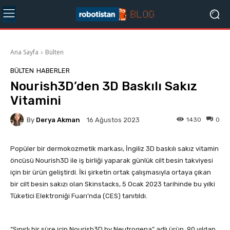
Ana Sayfa
Bülten
BÜLTEN
HABERLER
Nourish3D’den 3D Baskılı Sakız
Vitamini
By
Derya Akman
1430
0
16 Ağustos 2023
Popüler bir dermokozmetik markası, İngiliz 3D baskılı sakız vitamin
öncüsü Nourish3D ile iş birliği yaparak günlük cilt besin takviyesi
için bir ürün geliştirdi. İki şirketin ortak çalışmasıyla ortaya çıkan
bir cilt besin sakızı olan Skinstacks, 5 Ocak 2023 tarihinde bu yılki
Tüketici Elektroniği Fuarı’nda (CES) tanıtıldı.
“Sınırlı bir süre için Nourish3D by Neutrogena” adlı ürün, 90 yıldan