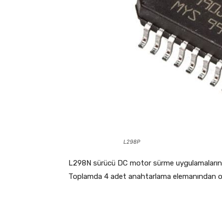
L298P
L298N sürücü DC motor sürme uygulamalarınd
Toplamda 4 adet anahtarlama elemanından olu