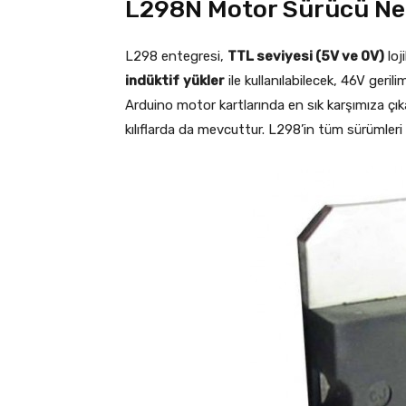
L298N Motor Sürücü Ne
L298 entegresi,
TTL seviyesi (5V ve 0V)
loji
indüktif
yükler
ile kullanılabilecek, 46V geri
Arduino motor kartlarında en sık karşımıza ç
kılıflarda da mevcuttur. L298’in tüm sürümleri a