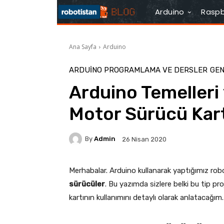
Arduino
Raspb
Ana Sayfa
Arduino
ARDUINO PROGRAMLAMA VE DERSLER
GE
Arduino Temelleri 
Motor Sürücü Kart
By
Admin
26 Nisan 2020
Merhabalar. Arduino kullanarak yaptığımız robo
sürücüler
. Bu yazımda sizlere belki bu tip p
kartının kullanımını detaylı olarak anlatacağım.