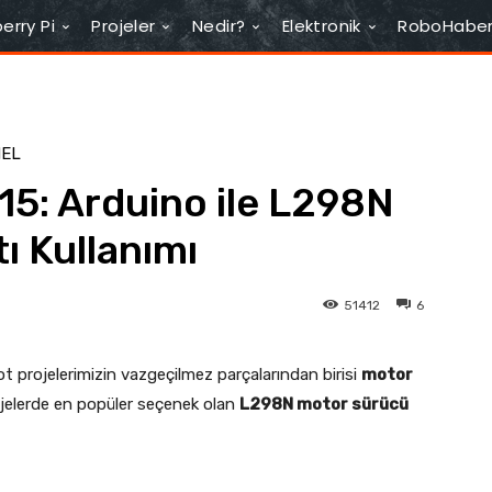
erry Pi
Projeler
Nedir?
Elektronik
RoboHabe
NEL
15: Arduino ile L298N
ı Kullanımı
51412
6
t projelerimizin vazgeçilmez parçalarından birisi
motor
rojelerde en popüler seçenek olan
L298N motor sürücü