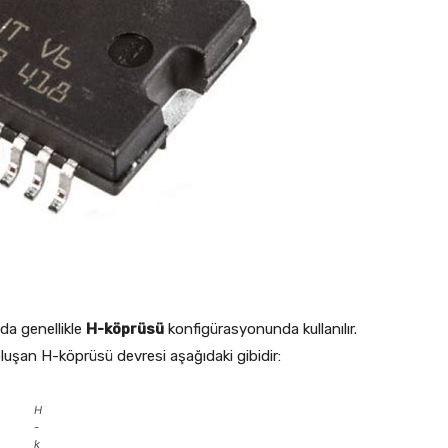
a genellikle
H-köprüsü
konfigürasyonunda kullanılır.
şan H-köprüsü devresi aşağıdaki gibidir:
H
-
k