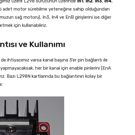
eğimiz üzere L298 sürücünün üzerinde
In1
,
In2
,
In3
,
In4
,
 iki adet motor sürebilme yeteneğine sahip olduğundan
tumuzun sağ motoru), In3, In4 ve EnB girişlerini ise diğer
mek için kullanabiliriz.
tısı ve Kullanımı
e ihtiyacımız varsa kanal başına 3’er pin bağlantı ile
 yapmayacaksak, her bir kanal için enable pinlerini (EnA
iriz. Bazı L298N kartlarında bu bağlantının kolay bir
r.