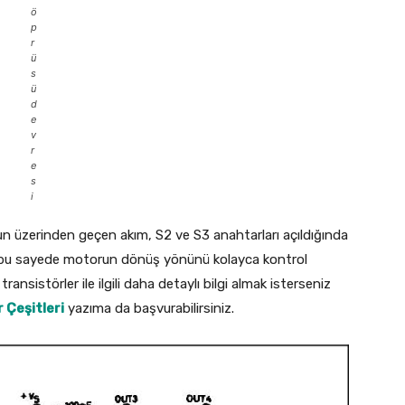
ö
p
r
ü
s
ü
d
e
v
r
e
s
i
un üzerinden geçen akım, S2 ve S3 anahtarları açıldığında
 bu sayede motorun dönüş yönünü kolayca kontrol
nsistörler ile ilgili daha detaylı bilgi almak isterseniz
 Çeşitleri
yazıma da başvurabilirsiniz.