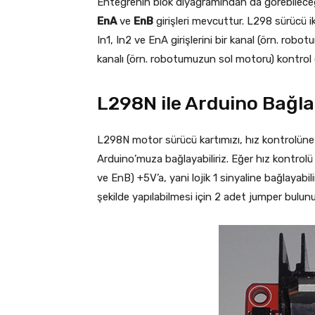
Entegrenin blok diyagramından da görebilec
EnA
ve
EnB
girişleri mevcuttur. L298 sürücü
In1, In2 ve EnA girişlerini bir kanal (örn. robo
kanalı (örn. robotumuzun sol motoru) kontrol et
L298N ile Arduino Bağlan
L298N motor sürücü kartımızı, hız kontrolüne d
Arduino’muza bağlayabiliriz. Eğer hız kontrolü
ve EnB) +5V’a, yani lojik 1 sinyaline bağlayabil
şekilde yapılabilmesi için 2 adet jumper bulunu