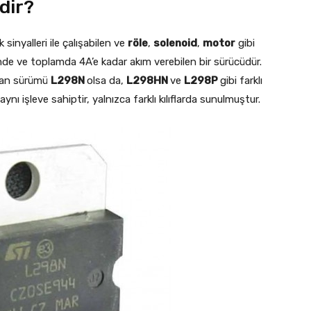
dir?
k sinyalleri ile çalışabilen ve
röle
,
solenoid
,
motor
gibi
limde ve toplamda 4A’e kadar akım verebilen bir sürücüdür.
ıkan sürümü
L298N
olsa da,
L298HN
ve
L298P
gibi farklı
ynı işleve sahiptir, yalnızca farklı kılıflarda sunulmuştur.