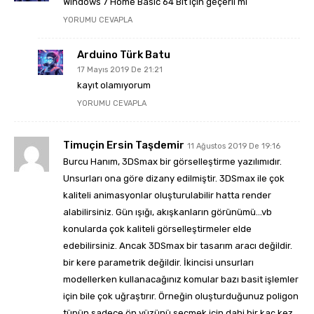
Windows 7 Home Basic 64 Bit için geçerli mi
YORUMU CEVAPLA
Arduino Türk Batu
17 Mayıs 2019 De 21:21
kayıt olamıyorum
YORUMU CEVAPLA
Timuçin Ersin Taşdemir
11 Ağustos 2019 De 19:16
Burcu Hanım, 3DSmax bir görselleştirme yazılımıdır.
Unsurları ona göre dizany edilmiştir. 3DSmax ile çok
kaliteli animasyonlar oluşturulabilir hatta render
alabilirsiniz. Gün ışığı, akışkanların görünümü…vb
konularda çok kaliteli görselleştirmeler elde
edebilirsiniz. Ancak 3DSmax bir tasarım aracı değildir.
bir kere parametrik değildir. İkincisi unsurları
modellerken kullanacağınız komular bazı basit işlemler
için bile çok uğraştırır. Örneğin oluşturduğunuz poligon
tüpün sadece ön yüzünü seçmek için dahi bir kaç kez