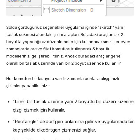
Solda gördüğünüz seçenekler uygulama içinde “sketch” yani
taslak sekmesi altındaki çizim araçları. Buradaki araçları siz 2
boyutta yapacağınız düzenlemeler için kullanacaksınız. İlerleyen
zamanlarda arc ve fillet komutları kullanarak 3 boyutlu
modellerinizi geliştirebilirsiniz. Ancak buradaki araçlar genel
olarak bir taslak üzerinde yani bir 2 boyut üzerinde kullanılır.
Her komutun bir kısayolu vardır zamanla bunlara alışıp hızlı
çizimler yapabilirsiniz.
“Line” bir taslak üzerine yani 2 boyutlu bir düzen üzerine
çizgi çizmek için kullanılır.
“Rectangle” dikdörtgen anlamına gelir ve uygulamada bir
kaç şekilde dikdörtgen çizmenizi sağlar.