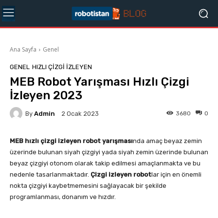
Ana Sayfa
Genel
GENEL
HIZLI ÇIZGI İZLEYEN
MEB Robot Yarışması Hızlı Çizgi
İzleyen 2023
By
Admin
3680
0
2 Ocak 2023
MEB hızlı çizgi izleyen robot yarışması
nda amaç beyaz zemin
üzerinde bulunan siyah çizgiyi yada siyah zemin üzerinde bulunan
beyaz çizgiyi otonom olarak takip edilmesi amaçlanmakta ve bu
nedenle tasarlanmaktadır.
Çizgi izleyen robot
lar için en önemli
nokta çizgiyi kaybetmemesini sağlayacak bir şekilde
programlanması, donanım ve hızdır.