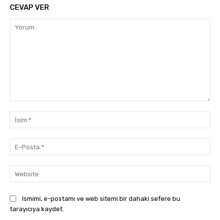
CEVAP VER
Yorum:
İsi
E-
Pos
Web
Ismimi, e-postamı ve web sitemi bir dahaki sefere bu
tarayıcıya kaydet.