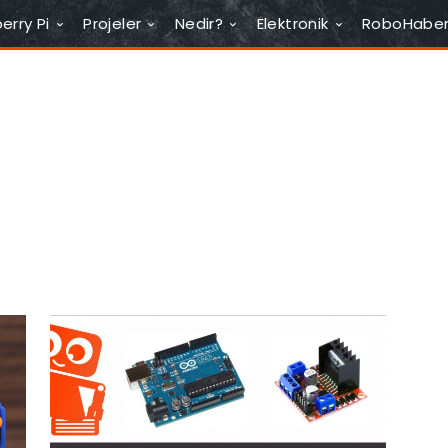
erry Pi
Projeler
Nedir?
Elektronik
RoboHabe