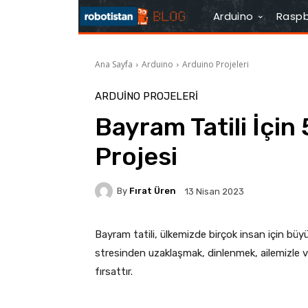
Arduino
Raspb
Ana Sayfa
Arduino
Arduino Projeleri
ARDUINO PROJELERI
Bayram Tatili İçin
Projesi
By
Fırat Üren
13 Nisan 2023
Bayram tatili, ülkemizde birçok insan için bü
stresinden uzaklaşmak, dinlenmek, ailemizle ve
fırsattır.