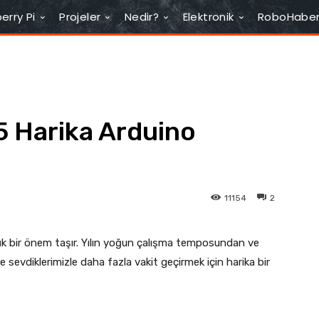
erry Pi
Projeler
Nedir?
Elektronik
RoboHabe
 5 Harika Arduino
11154
2
yük bir önem taşır. Yılın yoğun çalışma temposundan ve
 sevdiklerimizle daha fazla vakit geçirmek için harika bir